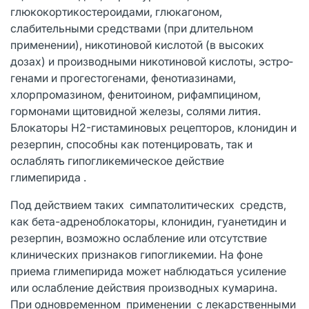
глюкокортикостероидами, глюкагоном,
слабительными средствами (при длительном
применении), никоти­новой кислотой (в высоких
дозах) и про­изводными никотиновой кислоты, эстро­
генами и прогестогенами, фенотиазинами,
хлорпромазином, фенитоином, ри­фампицином,
гормонами щитовидной железы, солями лития.
Блокаторы H2-гистаминовых рецепторов, клонидин и
резерпин, способны как потенцировать, так и
ослаблять гипогликемическое действие
глимепирида .
Под действием таких симпатолитических средств,
как бета-адреноблокаторы, клонидин, гуанетидин и
резерпин, возможно ослабление или отсутствие
клинических признаков гипогликемии. На фоне
приема глимепирида может на­блюдаться усиление
или ослабление дей­ствия производных кумарина.
При одновременном применении с ле­карственными