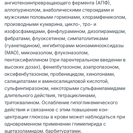
ангиотензинпревращающего фермента (АПФ),
аллопуринолом, анабо­лическими стероидами и
мужскими по­ловыми гормонами, хлорамфениколом,
производными кумарина, цикло-, тро- и
изофосфамидами, фенфлурамином, дизопирамидом,
фибратами, флуоксетином, симпатолитиками
(гуанетидином), инги­биторами моноаминооксидазы
(МАО), миконазолом, флуконазолом,
пентоксифиллином (при парентеральном введении в
высоких дозах), фенилбутазоном, азапропазоном,
оксифенбутазоном, пробеницидом, хинолонами,
салицилатами и аминосалициловой кислотой,
сульфинпиразоном, некоторыми сульфанилами­дами
длительного действия, тетрациклинами,
тритоквалином. Ослабление гипогликемического
дейст­вия и связанное с этим повышение кон­
центрации глюкозы в крови может на­блюдаться при
одновременном примене­нии глимепирида с
ацетазоламидом, бар­битуратами,