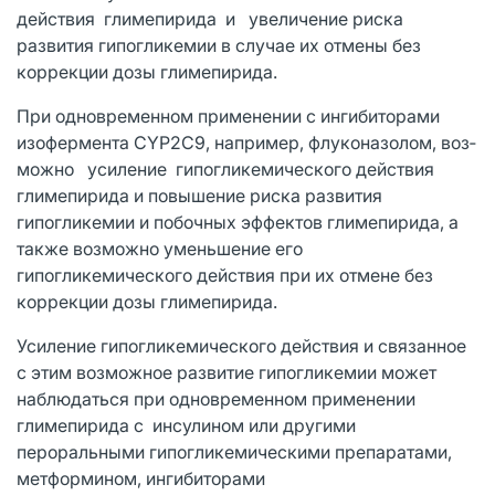
действия глимепирида и увеличение риска
развития гипогликемии в случае их отмены без
коррекции дозы глимепирида.
При одновременном при­менении с ингибиторами
изофермента CYP2C9, например, флуконазолом, воз­
можно усиление гипогликемического действия
глимепирида и повышение рис­ка развития
гипогликемии и побочных эффектов глимепирида, а
также возможно уменьшение его
гипогликемического действия при их отмене без
коррекции дозы глимепирида.
Усиление гипоглике­мического действия и связанное
с этим возможное развитие гипогликемии может
наблюдаться при одновременном приме­нении
глимепирида с инсулином или другими
пероральными гипогликемическими препаратами,
метформином, инги­биторами