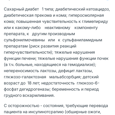
Сахарный диабет 1 типа; диабетический кетоацидоз,
диабетическая прекома и ко­ма; гиперосмолярная
кома; повышенная чувствительность к глимепириду
или к какому-либо неактивному компоненту
препарата, к другим производным
сульфонилмочевины или к сульфаниламид­ным
препаратам (риск развития реакций
гиперчувствительности); тяжелые нарушения
функции печени; тяжелые нарушения функции почек
(в т.ч. больные, находящиеся на гемодиали­зе);
непереносимость лактозы, дефицит лактазы,
глкжозо-галактозная мальабсорбция; детский
возраст до 18 лет; недостаточность глюкозо-6-
фосфат дегидрогеназы; беременность и период
грудного вскармливания.
С осторожностью - состояния, требующие перевода
пациента на инсулинотсрапию (обширные ожоги,