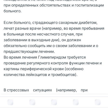
при определенных обстоятельствах и госпитализации
больного.
Если больного, страдающего сахарным диабетом,
лечат разные врачи (например, во время пребывания
в больнице после несчастного случая, при
заболевании в выходные дни), он должен
обязательно сообщить им о своем заболевании и о
предшествующем лечении.
Во время лечения Глимепиридом требуется
проведение регулярного контроля функции печени и
картины периферической крови (особенно
количества лейкоцитов и тромбоцитов).
В стрессовых ситуациях (например, при
травме, хирургическом вмешательстве,
В корзину за
410
руб.
инфекционных заболеваниях,
сопровождающихся лихорадкой) может