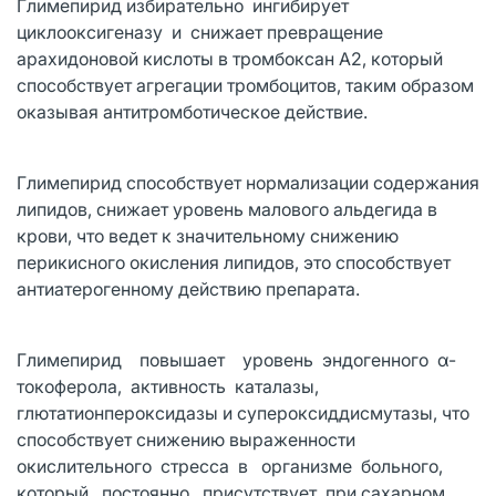
Глимепирид избирательно ингибирует
циклооксигеназу и снижает превращение
арахидоновой кислоты в тромбоксан А2, который
способствует агрегации тромбоцитов, таким образом
оказывая антитромботическое действие.
Глимепирид способствует нормализации содержания
липидов, снижает уровень малового альдегида в
крови, что ведет к значительному снижению
перикисного окисления липидов, это способствует
антиатерогенному действию препарата.
Глимепирид повышает уровень эндогенного α-
токоферола, активность каталазы,
глютатионпероксидазы и супероксиддисмутазы, что
способствует снижению выраженности
окислительного стресса в организме больного,
который постоянно присутствует при сахарном