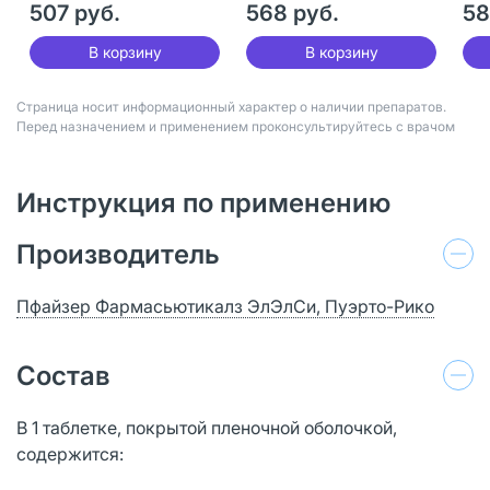
507 руб.
568 руб.
58
В корзину
В корзину
Страница носит информационный характер о наличии препаратов.
Перед назначением и применением проконсультируйтесь с врачом
Инструкция по применению
Производитель
Пфайзер Фармасьютикалз ЭлЭлСи, Пуэрто-Рико
Состав
В 1 таблетке, покрытой пленочной оболочкой,
содержится: