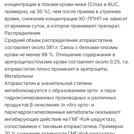
концентрация в плазме крови ниже (Cmax и AUC,
примерно, на 30 %), чем после приема в утреннее
время, снижение концентрации ХС-ЛПНП не зависит
от времени суток, в которое принимают препарат.
Распределение
Средний объем распределения аторвастатина
составляет около 381 л. Связь с белками плазмы
крови не менее 98 %. Отношение содержания в
эритроцитах/плазме крови составляет около 0,25, т.е.
аторвастатин плохо проникает в эритроциты.
Метаболизм
Аторвастатин в значительной степени
метаболизируется с образованием орто- и пара-
гидроксилированных производных и различных
продуктов β-окисления. In vitro орто- и
парагидроксилированные метаболиты оказывают
ингибирующее действие на ГМГ-КоА-редуктазу,
сопоставимое с таковым аторвастатина. Примерно
70 % снижения активности ГМГ-КоА-редуктазы