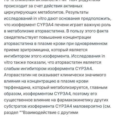
происходит за счет действия активных
циркулирующих метаболитов. Результаты
исследований in vitro дают основания предположить,
что изофермент CYP3А4 печени играет важную роль
в метаболизме аторвастатина. В пользу этого факта
свидетельствует повышение концентрации
аторвастатина в плазме крови при одновременном
приеме эритромицина, который является
ингибитором этого изофермента. Исследования in
vitro также показали, что аторвастатин является
слабым ингибитором изофермента CYP3А4.
Аторвастатин не оказывает клинически значимого
влияния на концентрацию в плазме крови
терфенадина, который метаболизируется, главным
образом, изоферментом CYP3А4, поэтому его
существенное влияние на фармакокинетику других
субстратов изофермента CYP3А4 маловероятно (см.
раздел ""Взаимодействие с другими