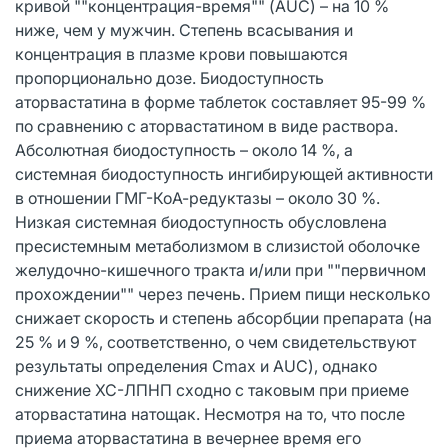
кривой ""концентрация-время"" (AUC) – на 10 %
ниже, чем у мужчин. Степень всасывания и
концентрация в плазме крови повышаются
пропорционально дозе. Биодоступность
аторвастатина в форме таблеток составляет 95-99 %
по сравнению с аторвастатином в виде раствора.
Абсолютная биодоступность – около 14 %, а
системная биодоступность ингибирующей активности
в отношении ГМГ-КоА-редуктазы – около 30 %.
Низкая системная биодоступность обусловлена
пресистемным метаболизмом в слизистой оболочке
желудочно-кишечного тракта и/или при ""первичном
прохождении"" через печень. Прием пищи несколько
снижает скорость и степень абсорбции препарата (на
25 % и 9 %, соответственно, о чем свидетельствуют
результаты определения Сmax и AUC), однако
снижение ХС-ЛПНП сходно с таковым при приеме
аторвастатина натощак. Несмотря на то, что после
приема аторвастатина в вечернее время его