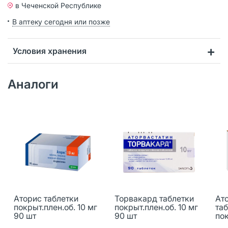
в Чеченской Республике
В аптеку сегодня или позже
Условия хранения
Аналоги
Аторис таблетки
Торвакард таблетки
Ат
покрыт.плен.об. 10 мг
покрыт.плен.об. 10 мг
та
90 шт
90 шт
пок
90