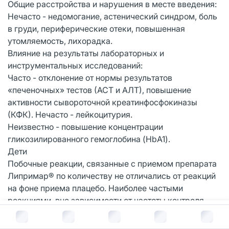
Общие расстройства и нарушения в месте введения:
Нечасто - недомогание, астенический синдром, боль
в груди, периферические отеки, повышенная
утомляемость, лихорадка.
Влияние на результаты лабораторных и
инструментальных исследований:
Часто - отклонение от нормы результатов
«печеночных» тестов (АСТ и АЛТ), повышение
активности сывороточной креатинфосфокиназы
(КФК). Нечасто - лейкоцитурия.
Неизвестно - повышение концентрации
гликозилированного гемоглобина (HbA1).
Дети
Побочные реакции, связанные с приемом препарата
Липримар® по количеству не отличались от реакций
на фоне приема плацебо. Наиболее частыми
реакциями, вне зависимости от частоты контроля,
являлись инфекции.
В корзину за
615
руб.
Дети и подростки в возрасте от 10 до 17 лет, которые