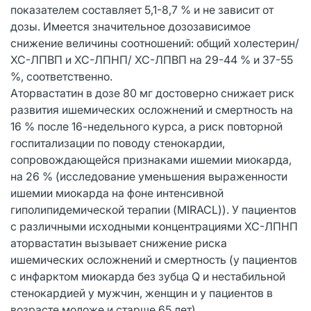
показателем составляет 5,1-8,7 % и не зависит от
дозы. Имеется значительное дозозависимое
снижение величины соотношений: общий холестерин/
ХС-ЛПВП и ХС-ЛПНП/ ХС-ЛПВП на 29-44 % и 37-55
%, соответственно.
Аторвастатин в дозе 80 мг достоверно снижает риск
развития ишемических осложнений и смертность на
16 % после 16-недельного курса, а риск повторной
госпитализации по поводу стенокардии,
сопровождающейся признаками ишемии миокарда,
на 26 % (исследование уменьшения выраженности
ишемии миокарда на фоне интенсивной
гиполипидемической терапии (MIRACL)). У пациентов
с различными исходными концентрациями ХС-ЛПНП
аторвастатин вызывает снижение риска
ишемических осложнений и смертность (у пациентов
с инфарктом миокарда без зубца Q и нестабильной
стенокардией у мужчин, женщин и у пациентов в
возрасте моложе и старше 65 лет).