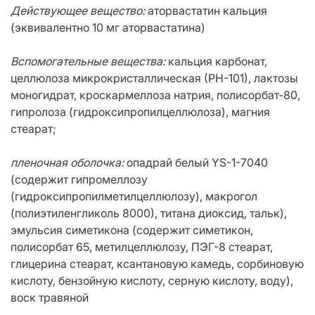
Действующее вещество:
аторвастатин кальция
(эквивалентно 10 мг аторвастатина)
Вспомогательные вещества:
кальция карбонат,
целлюлоза микрокристаллическая (РН-101), лактозы
моногидрат, кроскармеллоза натрия, полисорбат-80,
гипролоза (гидроксипропилцеллюлоза), магния
стеарат;
пленочная оболочка:
опадрай белый YS-1-7040
(содержит гипромеллозу
(гидроксипропилметилцеллюлозу), макрогол
(полиэтиленгликоль 8000), титана диоксид, тальк),
эмульсия симетикона (содержит симетикон,
полисорбат 65, метилцеллюлозу, ПЭГ-8 стеарат,
глицерина стеарат, ксантановую камедь, сорбиновую
кислоту, бензойную кислоту, серную кислоту, воду),
воск травяной