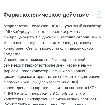
Фармакологическое действие
Аторвастатин – селективный конкурентный ингибитор
ГМГ-КоА-редуктазы, ключевого фермента,
превращающего 3-гидрокси-3-метилглютарил-КоА в
мевалонат – предшественник стероидов, включая
холестерин. Синтетическое гиполипидемическое
средство.
У пациентов с гомозиготной и гетерозиготной
семейной гиперхолестеринемией, несемейными
формами гиперхолестеринемии и смешанной
дислипидемией аторвастатин снижает концентрацию
в плазме крови общего холестерина (ХС),
холестерина липопротеинов низкой плотности (ХС-
ЛПНП) и аполипопротеина В (апо-В), а также
холестерина липопротеинов очень низкой плотности
(ХС-ЛПОНП) и триглицеридов (ТГ), вызывает