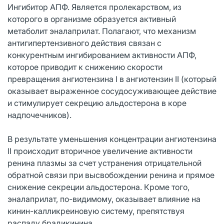
Ингибитор АПФ. Является пролекарством, из
которого в организме образуется активный
метаболит эналаприлат. Полагают, что механизм
антигипертензивного действия связан с
конкурентным ингибированием активности АПФ,
которое приводит к снижению скорости
превращения ангиотензина I в ангиотензин II (который
оказывает выраженное сосудосуживающее действие
и стимулирует секрецию альдостерона в коре
надпочечников).
В результате уменьшения концентрации ангиотензина
II происходит вторичное увеличение активности
ренина плазмы за счет устранения отрицательной
обратной связи при высвобождении ренина и прямое
снижение секреции альдостерона. Кроме того,
эналаприлат, по-видимому, оказывает влияние на
кинин-калликреиновую систему, препятствуя
распаду брадикинина.