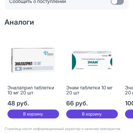
Сообщить о поступлении
Аналоги
Эналаприл таблетки
Энам таблетки 10 мг
Эна
10 мг 20 шт
20 шт
20 
48 руб.
66 руб.
10
В корзину
В корзину
Страница носит информационный характер о наличии препаратов.