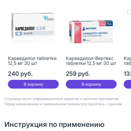
Карведилол таблетки
Карведилол-Вертекс
Ка
12,5 мг 30 шт
таблетки 12,5 мг 30 шт
таб
240 руб.
259 руб.
13
В корзину
В корзину
Страница носит информационный характер о наличии препаратов.
Перед назначением и применением проконсультируйтесь с врачом
Инструкция по применению