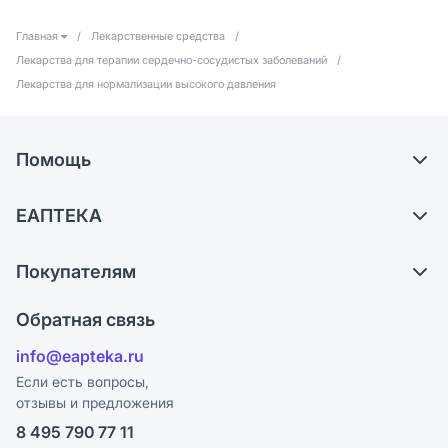
Главная
/
Лекарственные средства
/
Лекарства для терапии сердечно-сосудистых заболеваний
/
Лекарства для нормализации высокого давления
Помощь
Самовывоз из аптек
ЕАПТЕКА
Обмен и возврат
О компании
Что с моим заказом?
Покупателям
Карьера
Ответы на вопросы
Оплата
Поставщики
Обратная связь
Блог
Отзывы
Лицензия
info@eapteka.ru
Программа СберСпасибо
Реклама на сайте
Если есть вопросы,
отзывы и предложения
Политика конфиденциальности
Ваши товары на ЕАПТЕКЕ
8 495 790 77 11
Пользовательское соглашение
Сотрудничество для аптек