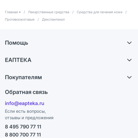
Главная
/
Лекарственные средства
/
Средства для лечения кожи
/
Противоожоговые
/
Декспантенол
Помощь
Самовывоз из аптек
ЕАПТЕКА
Обмен и возврат
О компании
Что с моим заказом?
Покупателям
Карьера
Ответы на вопросы
Оплата
Поставщики
Обратная связь
Блог
Отзывы
Лицензия
info@eapteka.ru
Программа СберСпасибо
Реклама на сайте
Если есть вопросы,
отзывы и предложения
Политика конфиденциальности
Ваши товары на ЕАПТЕКЕ
8 495 790 77 11
Пользовательское соглашение
Сотрудничество для аптек
8 800 700 77 11