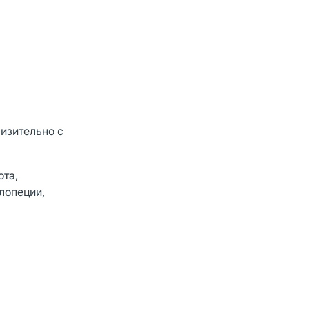
изительно с
ота,
лопеции,