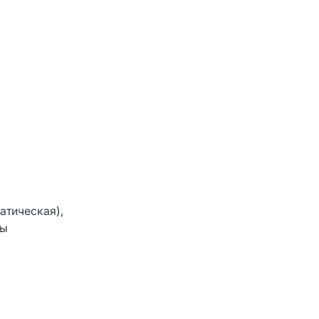
атическая),
сы