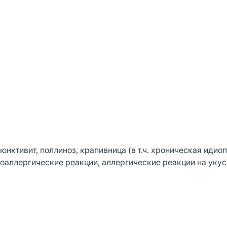
нктивит, поллиноз, крапивница (в т.ч. хроническая идиоп
доаллергические реакции, аллергические реакции на уку