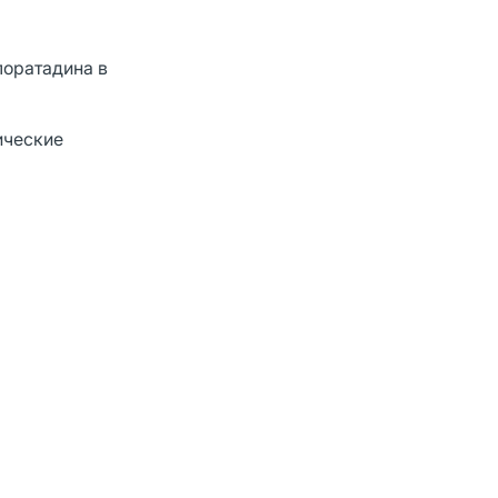
лоратадина в
ические