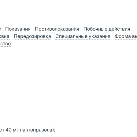
е
Показания
Противопоказания
Побочные действия
овка
Передозировка
Специальные указания
Форма в
ство
ет 40 мг пантопразола);