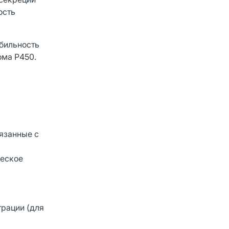
ость
бильность
ома Р450.
вязанные с
ческое
трации (для