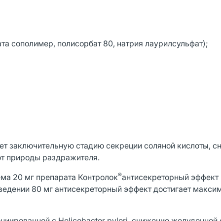
та сополимер, полисорбат 80, натрия лаурилсульфат);
ет заключительную стадию секреции соляной кислоты, с
от природы раздражителя.
®
ема 20 мг препарата Контролок
антисекреторный эффект 
 введении 80 мг антисекреторный эффект достигает макси
циированной с Helicobacter pylori, снижение желудочной