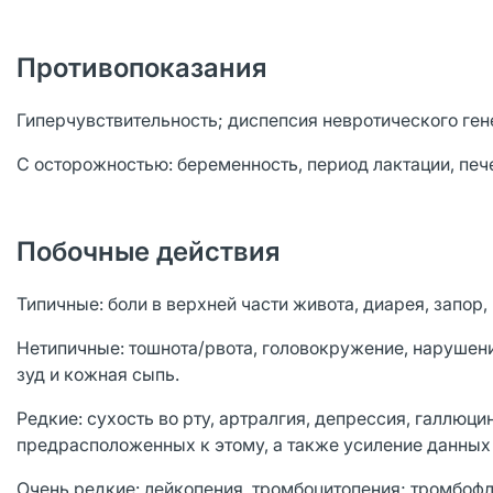
Противопоказания
Гиперчувствительность; диспепсия невротического гене
С осторожностью: беременность, период лактации, печ
Побочные действия
Типичные: боли в верхней части живота, диарея, запор,
Нетипичные: тошнота/рвота, головокружение, нарушени
зуд и кожная сыпь.
Редкие: сухость во рту, артралгия, депрессия, галлюци
предрасположенных к этому, а также усиление данных 
Очень редкие: лейкопения, тромбоцитопения; тромбофл