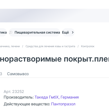
тика
Пищеварительная система
Ещё
ечника, печени
/
Средства для лечения язвы и гастрита
/
Контролок
норастворимые покрыт.плен
3
Самовывоз
Арт.
23252
Производитель:
Такеда ГмбХ, Германия
Действующее вещество:
Пантопразол