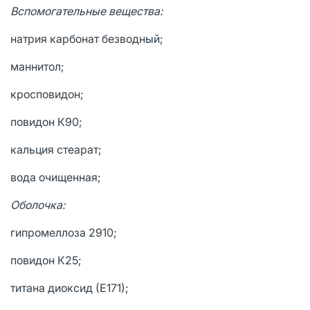
Вспомогательные вещества:
натрия карбонат безводный;
маннитол;
кросповидон;
повидон К90;
кальция стеарат;
вода очищенная;
Оболочка:
гипромеллоза 2910;
повидон К25;
титана диоксид (Е171);