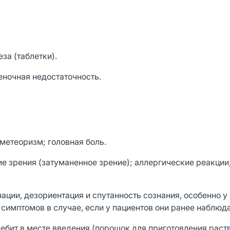
за (таблетки).
еночная недостаточность.
 метеоризм; головная боль.
е зрения (затуманенное зрение); аллергические реакции,
нации, дезориентация и спутанность сознания, особенно у
симптомов в случае, если у пациентов они ранее наблюд
ебит в месте введения (порошок для приготовления раств