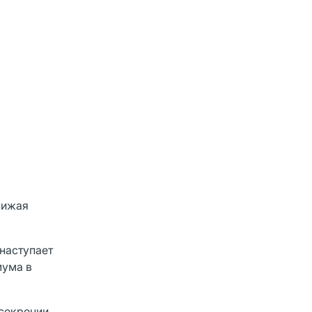
нижая
наступает
мума в
 секреции