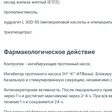
оксид железа желтый (Е172);
пропиленгликоль;
эудрагит L 30D-55 (метакриловой кислоты и этилакрила
триэтилцитрат.
Фармакологическое действие
Контролок - ингибирующее протонный насос.
+
+
Ингибитор протонного насоса (Н
-К
-АТФазы). Блокиру
базальную и стимулированную секрецию, независимо 
Антисекреторная активность. После перорального при
через 1 ч и достигает максимума через 2–4 ч. При в/в
течение 1 ч и сохраняется 24 ч.
При язвенной болезни двенадцатиперстной кишки, ассо