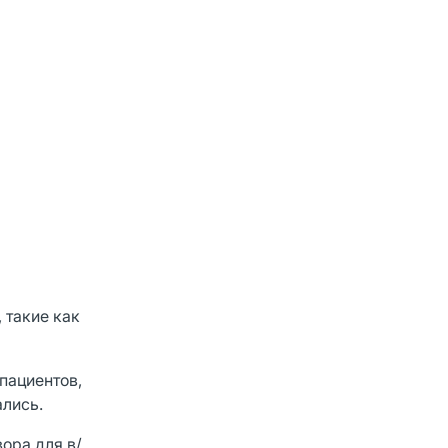
 такие как
 пациентов,
ались.
ора для в/