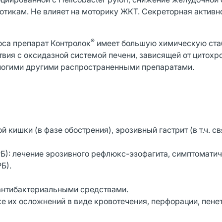
отикам. Не влияет на моторику ЖКТ. Секреторная активн
®
оса препарат Контролок
имеет большую химическую ста
вия с оксидазной системой печени, зависящей от цитохр
многими другими распространенными препаратами.
 кишки (в фазе обострения), эрозивный гастрит (в т.ч. с
Б): лечение эрозивного рефлюкс-эзофагита, симптомати
Б).
с антибактериальными средствами.
же их осложнений в виде кровотечения, перфорации, пене