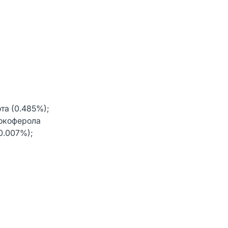
та (0.485%);
токоферола
0.007%);