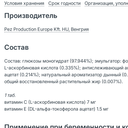
Условия хранения
Срок годности
Организация, упол
Производитель
Pez Production Europe Kft. HU, Венгрия
Состав
Состав: глюкозы моногидрат (97.944%); эмульгатор: фо
L-аскорбиновая кислота (0.335%); антислеживающий а
ацетат (0.214%); натуральный ароматизатор дынный (0
общий восстановленный растительный жир (0.007%).
1 таб.
витамин C (L-аскорбиновая кислота) 7 мг
витамин E (DL-альфа-токоферола ацетат) 1.5 мг
Применение при беременности и к