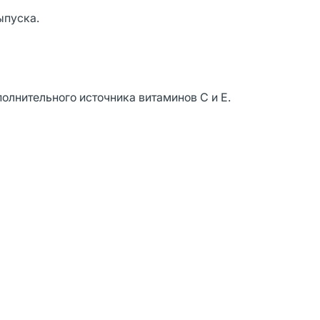
ыпуска.
полнительного источника витаминов С и Е.