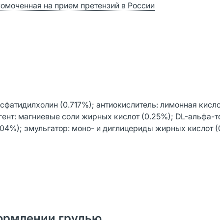
номоченная на прием претензий в России
сфатидилхолин (0.717%); антиокислитель: лимонная кисло
гент: магниевые соли жирных кислот (0.25%); DL-альфа-
.04%); эмульгатор: моно- и диглицериды жирных кислот (
ормлении грудью