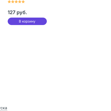
таблетки массой
2300 мг 17 шт
127 руб.
В корзину
уска