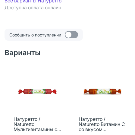
Все варианты Натуретто
Доступна оплата онлайн
Сообщить о поступлении
Варианты
Натуретто /
Натуретто /
Naturetto
Naturetto Витамин С
Мультивитамины со
со вкусом
вкусом малины
апельсина таблетки