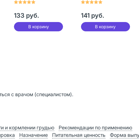
таблетки массой
массой 2300 мг 17
2300 мг 17 шт
шт
133 руб.
141 руб.
В корзину
В корзину
ься с врачом (специалистом).
и и кормлении грудью
Рекомендации по применению
ировка
Назначение
Питательная ценность
Форма вып