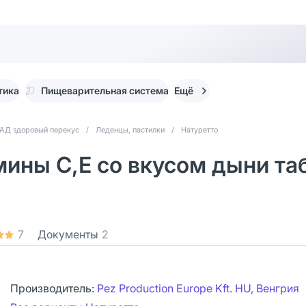
тика
Пищеварительная система
Ещё
АД здоровый перекус
/
Леденцы, пастилки
/
Натуретто
амины C,Е со вкусом дыни та
7
Документы
2
Производитель:
Pez Production Europe Kft. HU, Венгрия