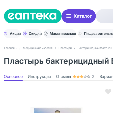
Каталог
Акции
Скидки
Мама и малыш
Пищеварительна
Главная
/
Медицинские изделия
/
Пластыри
/
Бактерицидные пластыри
Пластырь бактерицидный В
Основное
Инструкция
Отзывы
2
Вариа