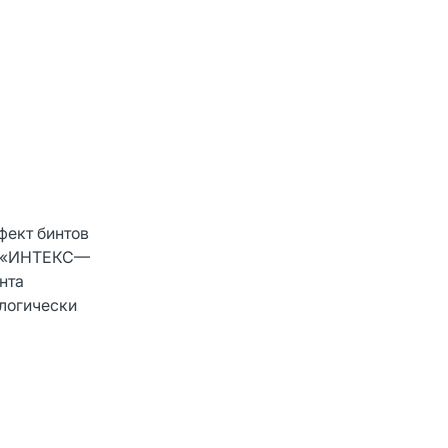
фект бинтов
нт «ИНТЕКС—
нта
ологически