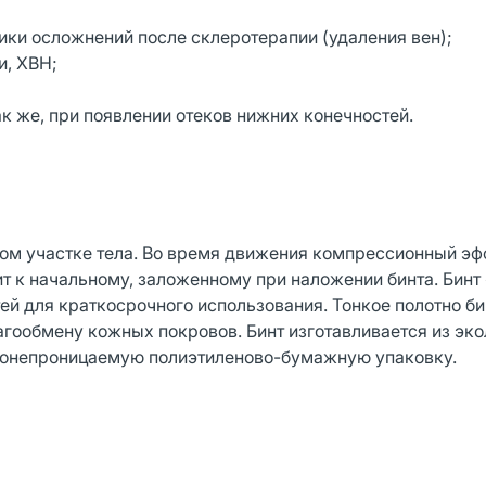
ики осложнений после склеротерапии (удаления вен);
и, ХВН;
ак же, при появлении отеков нижних конечностей.
ом участке тела. Во время движения компрессионный эф
дит к начальному, заложенному при наложении бинта. Би
ей для краткосрочного использования. Тонкое полотно би
лагообмену кожных покровов. Бинт изготавливается из эк
донепроницаемую полиэтиленово-бумажную упаковку.