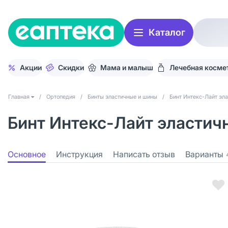
Каталог
Акции
Скидки
Мама и малыш
Лечебная косме
Главная
/
Ортопедия
/
Бинты эластичные и шины
/
Бинт Интекс-Лайт эл
Бинт Интекс-Лайт эластичн
Основное
Инструкция
Написать отзыв
Варианты