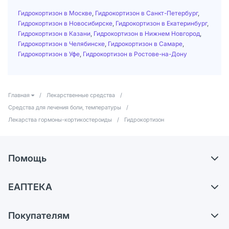
Гидрокортизон в Москве
,
Гидрокортизон в Санкт-Петербург
,
Гидрокортизон в Новосибирске
,
Гидрокортизон в Екатеринбург
,
Гидрокортизон в Казани
,
Гидрокортизон в Нижнем Новгород
,
Гидрокортизон в Челябинске
,
Гидрокортизон в Самаре
,
Гидрокортизон в Уфе
,
Гидрокортизон в Ростове-на-Дону
Главная
/
Лекарственные средства
/
Средства для лечения боли, температуры
/
Лекарства гормоны-кортикостероиды
/
Гидрокортизон
Помощь
Самовывоз из аптек
ЕАПТЕКА
Обмен и возврат
О компании
Что с моим заказом?
Покупателям
Карьера
Ответы на вопросы