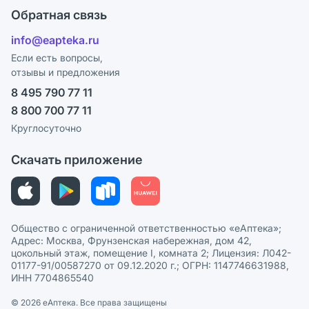
Оплата
Поставщики
Обратная связь
Блог
Отзывы
Лицензия
info@eapteka.ru
Программа СберСпасибо
Реклама на сайте
Если есть вопросы,
отзывы и предложения
Политика конфиденциальности
Ваши товары на ЕАПТЕКЕ
8 495 790 77 11
Пользовательское соглашение
Сотрудничество для аптек
8 800 700 77 11
Политика рекомендаций
СМИ о нас
Круглосуточно
Этика и соответствие
Скачать приложение
Политика в отношении обработки персональных данных
Общество с ограниченной ответственностью «еАптека»;
Адрес: Москва, Фрунзенская набережная, дом 42,
цокольный этаж, помещение I, комната 2; Лицензия: Л042-
01177-91/00587270 от 09.12.2020 г.; ОГРН: 1147746631988,
ИНН 7704865540
© 2026 eАптека. Все права защищены