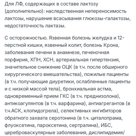
Для ЛФ, содержащих в составе лактозу
(дополнительно): наследственная непереносимость
лактозы, нарушение всасывания глюкозы-галактозы,
недостаточность лактазы.
С осторожностью. Язвенная болезнь желудка и 12-
перстной кишки, язвенный колит, болезнь Крона,
заболевания печени в анамнезе, печеночная
порфирия, ХПН, ХСН, артериальная гипертензия,
значительное снижение ОЦК (в т.ч. после обширного
хирургического вмешательства), пожилые пациенты
(в т.ч. получающие диуретики, ослабленные пациенты
и с низкой массой тела), бронхиальная астма,
одновременный прием ГКС (в т.ч. преднизолона),
антикоагулянтов (в т.ч. варфарина), антиагрегантов (в
т.ч.АСК, клопидогрела), селективных ингибиторов
обратного захвата серотонина (в т.ч. циталопрама,
флуоксетина, пароксетина, сертралина), ИБС,
цереброваскулярные заболевания, дислипидемия/