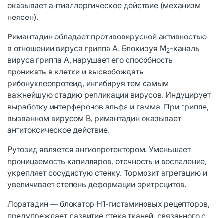
оказывает антиаллергическое действие (механизм
неясен).
Римантадин обладает противовирусной активностью
в отношении вируса гриппа А. Блокируя М
-каналы
2
вируса гриппа А, нарушает его способность
проникать в клетки и высвобождать
рибонуклеопротеид, ингибируя тем самым
важнейшую стадию репликации вирусов. Индуцирует
выработку интерферонов альфа и гамма. При гриппе,
вызванном вирусом В, римантадин оказывает
антитоксическое действие.
Рутозид является ангиопротектором. Уменьшает
проницаемость капилляров, отечность и воспаление,
укрепляет сосудистую стенку. Тормозит агрегацию и
увеличивает степень деформации эритроцитов.
Лоратадин — блокатор Н1-гистаминовых рецепторов,
предупреждает развитие отека тканей, связанного с