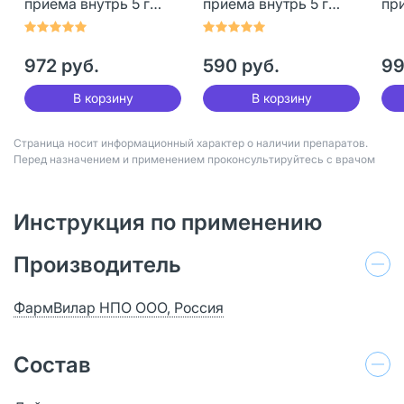
приема внутрь 5 г
приема внутрь 5 г
при
лимон пак 24 шт
лимон с медом пак 12
ма
шт
972 руб.
590 руб.
99
В корзину
В корзину
Страница носит информационный характер о наличии препаратов.
Перед назначением и применением проконсультируйтесь с врачом
Инструкция по применению
Производитель
ФармВилар НПО ООО, Россия
Состав