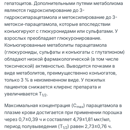
гепатоцитов. Дополнительными путями метаболизма
являются гидроксилирование до 3-
гидроксипарацетамола и метоксилирование до 3-
метокси-парацетамола, которые впоследствии
конъюгируют с глюкуронидами или сульфатами. У
взрослых преобладает глюкуронирование.
Конъюгированные метаболиты парацетамола
(глюкурониды, сульфаты и конъюгаты с глутатионом)
обладают низкой фармакологической (в том числе
токсической) активностью. Выводится почками в
виде метаболитов, преимущественно конъюгатов,
только 3 % в неизмененном виде. У пожилых
пациентов снижается клиренс препарата и
увеличивается T
.
1/2
Максимальная концентрация (C
) парацетамола в
max
плазме крови достигается при применении порошка
через 0,7±0,39 ч и составляет 4,79±1,81 мкг/мл,
период полувыведения (T
) равен 2,73±0,76 ч.
1/2