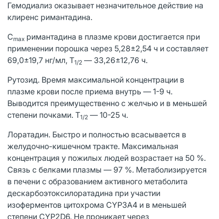
Гемодиализ оказывает незначительное действие на
клиренс римантадина.
C
римантадина в плазме крови достигается при
max
применении порошка через 5,28±2,54 ч и составляет
69,0±19,7 нг/мл, T
— 33,26±12,76 ч.
1/2
Рутозид. Время максимальной концентрации в
плазме крови после приема внутрь — 1-9 ч.
Выводится преимущественно с желчью и в меньшей
степени почками. T
— 10-25 ч.
1/2
Лоратадин. Быстро и полностью всасывается в
желудочно-кишечном тракте. Максимальная
концентрация у пожилых людей возрастает на 50 %.
Связь с белками плазмы — 97 %. Метаболизируется
в печени с образованием активного метаболита
дескарбоэтоксилоратадина при участии
изоферментов цитохрома CYP3A4 и в меньшей
степени CYP2D6. Не проникает через