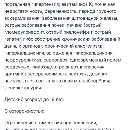
портальная гипертензия; авитаминоз К; почечная
недостаточность; беременность, период грудного
вскармливания; заболевания щитовидной железы,
острые заболевания почек, печени (острый
гломерулонефрит, острый пиелонефрит, острый
гепатит, либо обострение хронических заболеваний
данных органов); хронический алкоголизм;
гиперкальциемия, выраженая гиперкальциурия,
нефроуролитиаз, саркоидоз, одновременный прием
сердечных гликозидов (риск возникновения
аритмий); непереносимость лактозы, дефицит
лактазы, глюкозо-галактозная мальабсорбция;
фенилкетонурия.
Детский возраст до 18 лет.
С осторожностью
Ограничение применения при эпилепсии,
церебральном атеросклерозе, сахарном диабете,