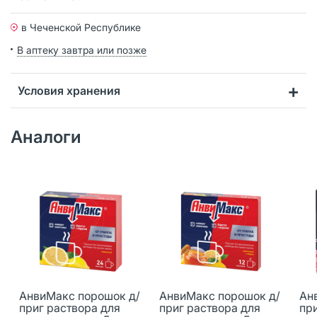
в Чеченской Республике
В аптеку завтра или позже
Условия хранения
Аналоги
АнвиМакс порошок д/
АнвиМакс порошок д/
Ан
приг раствора для
приг раствора для
пр