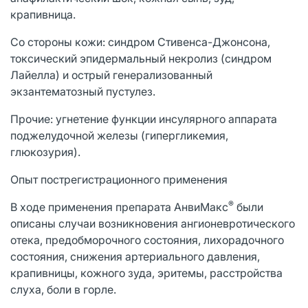
крапивница.
Со стороны кожи: синдром Стивенса-Джонсона,
токсический эпидермальный некролиз (синдром
Лайелла) и острый генерализованный
экзантематозный пустулез.
Прочие: угнетение функции инсулярного аппарата
поджелудочной железы (гипергликемия,
глюкозурия).
Опыт пострегистрационного применения
®
В ходе применения препарата АнвиМакс
были
описаны случаи возникновения ангионевротического
отека, предобморочного состояния, лихорадочного
состояния, снижения артериального давления,
крапивницы, кожного зуда, эритемы, расстройства
слуха, боли в горле.