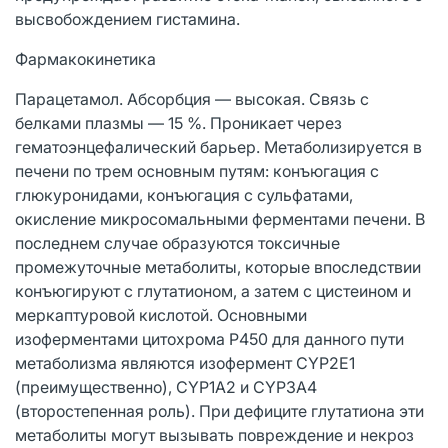
высвобождением гистамина.
Фармакокинетика
Парацетамол. Абсорбция — высокая. Связь с
белками плазмы — 15 %. Проникает через
гематоэнцефалический барьер. Метаболизируется в
печени по трем основным путям: конъюгация с
глюкуронидами, конъюгация с сульфатами,
окисление микросомальными ферментами печени. В
последнем случае образуются токсичные
промежуточные метаболиты, которые впоследствии
конъюгируют с глутатионом, а затем с цистеином и
меркаптуровой кислотой. Основными
изоферментами цитохрома Р450 для данного пути
метаболизма являются изофермент CYP2E1
(преимущественно), CYP1A2 и CYP3A4
(второстепенная роль). При дефиците глутатиона эти
метаболиты могут вызывать повреждение и некроз