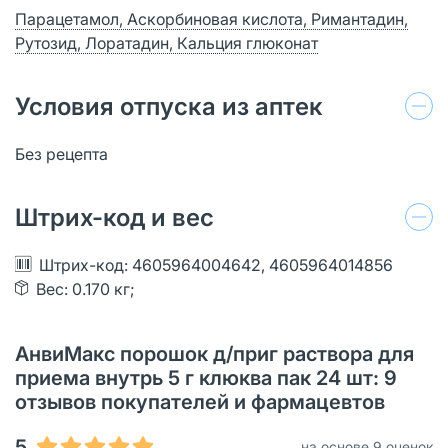
Парацетамол, Аскорбиновая кислота, Римантадин,
Рутозид, Лоратадин, Кальция глюконат
Условия отпуска из аптек
Без рецепта
Штрих-код и вес
Штрих-код: 4605964004642, 4605964014856
Вес: 0.170 кг;
АнвиМакс порошок д/приг раствора для
приема внутрь 5 г клюква пак 24 шт: 9
отзывов покупателей и фармацевтов
5
на основе 9 оценок