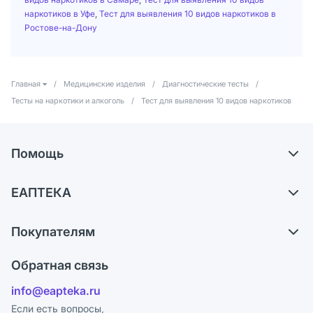
наркотиков в Уфе
,
Тест для выявления 10 видов наркотиков в
Ростове-на-Дону
Главная
/
Медицинские изделия
/
Диагностические тесты
/
Тесты на наркотики и алкоголь
/
Тест для выявления 10 видов наркотиков
Помощь
Самовывоз из аптек
ЕАПТЕКА
Обмен и возврат
О компании
Что с моим заказом?
Покупателям
Карьера
Ответы на вопросы
Оплата
Поставщики
Обратная связь
Блог
Отзывы
Лицензия
info@eapteka.ru
Программа СберСпасибо
Реклама на сайте
Если есть вопросы,