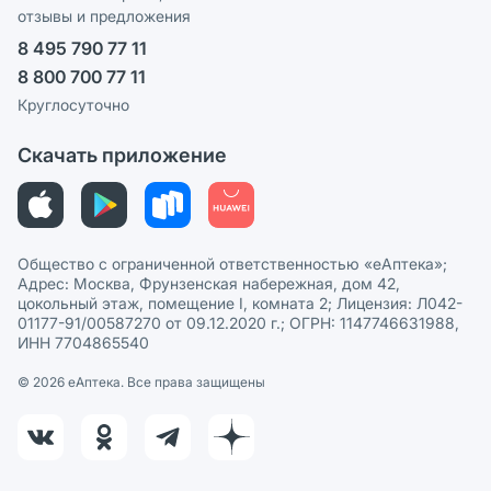
отзывы и предложения
Политика конфиденциальности
Ваши товары на ЕАПТЕКЕ
8 495 790 77 11
Пользовательское соглашение
Сотрудничество для аптек
8 800 700 77 11
Политика рекомендаций
СМИ о нас
Круглосуточно
Этика и соответствие
Скачать приложение
Политика в отношении обработки персональных данных
Общество с ограниченной ответственностью «еАптека»;
Адрес: Москва, Фрунзенская набережная, дом 42,
цокольный этаж, помещение I, комната 2; Лицензия: Л042-
01177-91/00587270 от 09.12.2020 г.; ОГРН: 1147746631988,
ИНН 7704865540
© 2026 eАптека. Все права защищены