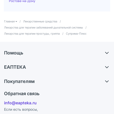
Ростове-на-Дону
Главная
/
Лекарственные средства
/
Лекарства для терапии заболеваний дыхательной системы
/
Лекарства для терапии простуды, гриппа
/
Суприма-Плюс
Помощь
Самовывоз из аптек
ЕАПТЕКА
Обмен и возврат
О компании
Что с моим заказом?
Покупателям
Карьера
Ответы на вопросы
Оплата
Поставщики
Обратная связь
Блог
Отзывы
Лицензия
info@eapteka.ru
Программа СберСпасибо
Реклама на сайте
Если есть вопросы,