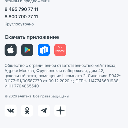
отзывы и предложения
Политика конфиденциальности
Ваши товары на ЕАПТЕКЕ
8 495 790 77 11
Пользовательское соглашение
Сотрудничество для аптек
8 800 700 77 11
Политика рекомендаций
СМИ о нас
Круглосуточно
Этика и соответствие
Скачать приложение
Политика в отношении обработки персональных данных
Общество с ограниченной ответственностью «еАптека»;
Адрес: Москва, Фрунзенская набережная, дом 42,
цокольный этаж, помещение I, комната 2; Лицензия: Л042-
01177-91/00587270 от 09.12.2020 г.; ОГРН: 1147746631988,
ИНН 7704865540
© 2026 eАптека. Все права защищены