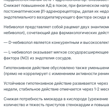
Снижает повышенное АД в покое, при физическом напр
постсинаптические β1-адренорецепторы, делая их нед
эндотелиального вазодилатирующего фактора оксида а
Небиволол представляет собой рацемат двух энантиоме
небиволол), сочетающий два фармакологических дейст
— D-небиволол является конкурентным и высокоселек
— L-небиволол оказывает мягкое сосудорасширяющее 
фактора (NO) из эндотелия сосудов.
Гипотензивное действие обусловлено также уменьшени
(прямо не коррелирует с изменением активности ренин
Устойчивое гипотензивное действие развивается через 
недели, стабильное действие отмечается через 1-2 мес
Снижая потребность миокарда в кислороде (урежение 
количество и тяжесть приступов стенокардии и повыша