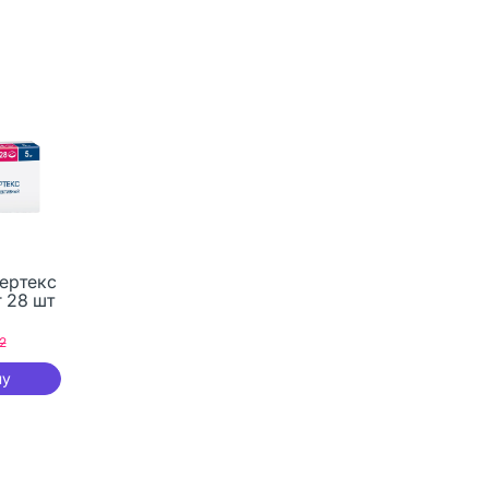
ертекс
г 28 шт
2
ну