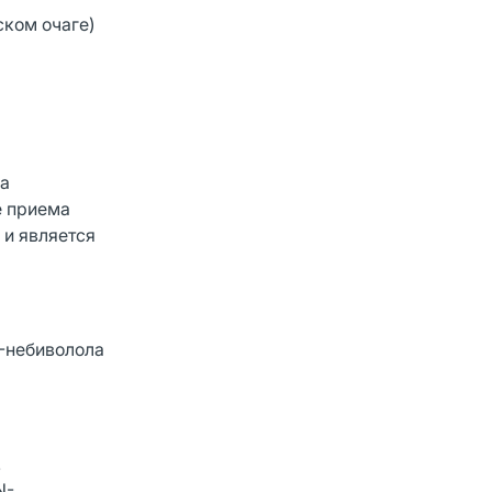
ском очаге)
на
е приема
 и является
-небиволола
.
N-