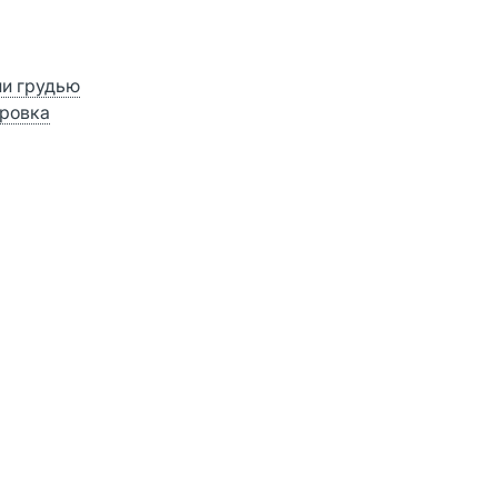
ии грудью
ровка