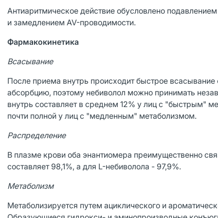
Антиаритмическое действие обусловлено подавлением п
и замедлением AV-проводимости.
Фармакокинетика
Всасывание
После приема внутрь происходит быстрое всасывание 
абсорбцию, поэтому небиволол можно принимать незав
внутрь составляет в среднем 12% у лиц с "быстрым" м
почти полной у лиц с "медленным" метаболизмом.
Распределение
В плазме крови оба энантиомера преимущественно свя
составляет 98,1%, а для L-небиволола - 97,9%.
Метаболизм
Метаболизируется путем ациклического и ароматическ
Образующиеся гидрокси- и аминопроизводные конъюгир