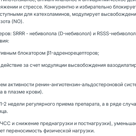
яжении и стрессе. Конкурентно и избирательно блокируе
оступными для катехоламинов, модулирует высвобожден
зота (NO).
ров: SRRR - небиволола (D-небиволол) и RSSS-небиволола
вия:
тивным блокатором β1-адренорецепторов;
действие за счет модуляции высвобождения вазодилат
ем активности ренин-ангиотензин-альдостероновой сист
а в плазме крови).
1-2 недели регулярного приема препарата, а в ряде случа
яца.
ЧСС и снижение преднагрузки и постнагрузки), уменьша
ет переносимость физической нагрузки.