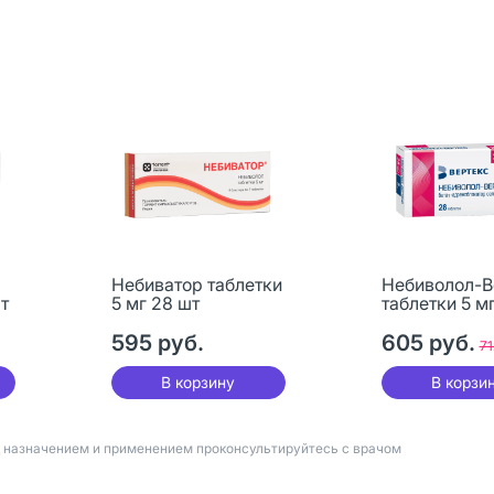
Небиватор таблетки
Небиволол-В
т
5 мг 28 шт
таблетки 5 м
595 руб.
605 руб.
71
В корзину
В корзи
д назначением и применением проконсультируйтесь с врачом