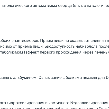
атологического автоматизма сердца (в т.ч. в патологиче
обоих энантиомеров. Прием пищи не оказывает влияния 
исимо от приема пищи. Биодоступность небиволола посл
етаболизмом (эффект первого прохождения через печень)
заны с альбумином. Связывание с белками плазмы для D
ого гидроксилирования и частичного N-деалкилирования
уют с глюкуроновой кислотой и выводятся в виде О- и 