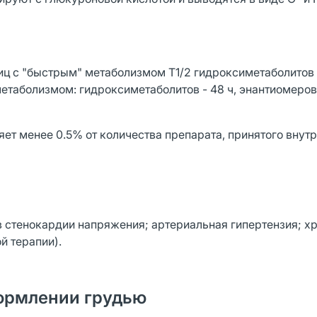
иц с "быстрым" метаболизмом T1/2 гидроксиметаболитов 
 метаболизмом: гидроксиметаболитов - 48 ч, энантиомеро
ет менее 0.5% от количества препарата, принятого внутр
 стенокардии напряжения; артериальная гипертензия; х
й терапии).
ормлении грудью