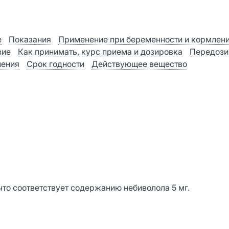
е
Показания
Применение при беременности и кормлен
вие
Как принимать, курс приема и дозировка
Передози
нения
Срок годности
Действующее вещество
то соответствует содержанию небиволола 5 мг.