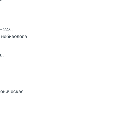
- 24ч,
в небиволола
ь.
роническая