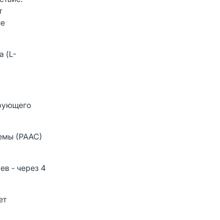
т
ие
 (L-
ирующего
емы (РААС)
ев - через 4
ет