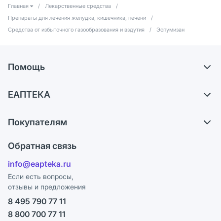
Главная
/
Лекарственные средства
/
Препараты для лечения желудка, кишечника, печени
/
Средства от избыточного газообразования и вздутия
/
Эспумизан
Помощь
Самовывоз из аптек
ЕАПТЕКА
Обмен и возврат
О компании
Что с моим заказом?
Покупателям
Карьера
Ответы на вопросы
Оплата
Поставщики
Обратная связь
Блог
Отзывы
Лицензия
info@eapteka.ru
Программа СберСпасибо
Реклама на сайте
Если есть вопросы,
отзывы и предложения
Политика конфиденциальности
Ваши товары на ЕАПТЕКЕ
8 495 790 77 11
Пользовательское соглашение
Сотрудничество для аптек
8 800 700 77 11
Политика рекомендаций