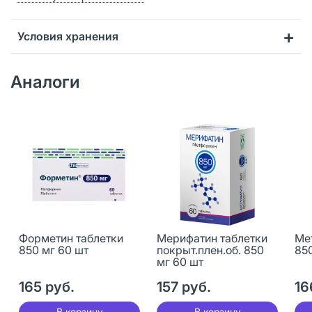
Условия хранения
Аналоги
Форметин таблетки
Мерифатин таблетки
Ме
850 мг 60 шт
покрыт.плен.об. 850
850
мг 60 шт
165 руб.
157 руб.
16
В корзину
В корзину