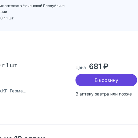
ших аптеках в Чеченской Республике
ении
 г 1 шт
г 1 шт
681 ₽
Цена
В корзину
КГ, Германия
В аптеку завтра или позже