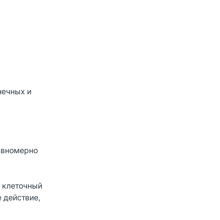
нечных и
равномерно
 клеточный
 действие,