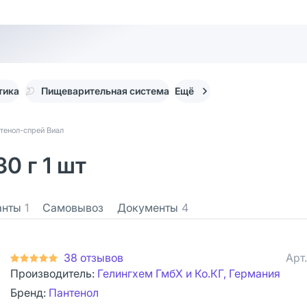
тика
Пищеварительная система
Ещё
тенол-спрей Виал
0 г 1 шт
анты
1
Самовывоз
Документы
4
38 отзывов
Арт
Производитель:
Гелингхем ГмбХ и Ко.КГ, Германия
Бренд:
Пантенол