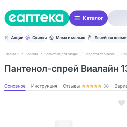
Каталог
Акции
Скидки
Мама и малыш
Лечебная косме
Главная
/
Красота
/
Косметика для загара
/
Средства от ожогов
/
Пан
Пантенол-спрей Виалайн 13
Основное
Инструкция
Отзывы
38
Вари