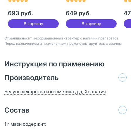
693 руб.
649 руб.
47
В корзину
В корзину
Страница носит информационный характер о наличии препаратов.
Перед назначением и применением проконсультируйтесь с врачом
Инструкция по применению
Производитель
Белупо,лекарства и косметика д.д, Хорватия
Состав
1 г мази содержит: