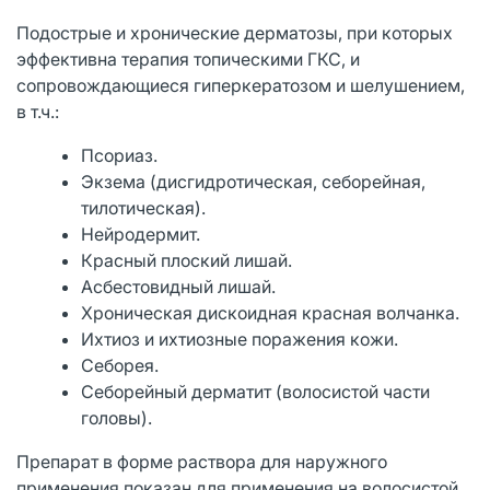
Подострые и хронические дерматозы, при которых
эффективна терапия топическими ГКС, и
сопровождающиеся гиперкератозом и шелушением,
в т.ч.:
Псориаз.
Экзема (дисгидротическая, себорейная,
тилотическая).
Нейродермит.
Красный плоский лишай.
Асбестовидный лишай.
Хроническая дискоидная красная волчанка.
Ихтиоз и ихтиозные поражения кожи.
Себорея.
Себорейный дерматит (волосистой части
головы).
Препарат в форме раствора для наружного
применения показан для применения на волосистой