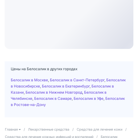
Цены на Белосалик в других городах
Белосалик в Москве
,
Белосалик в Санкт-Петербург
,
Белосалик
в Новосибирске
,
Белосалик в Екатеринбург
,
Белосалик в
Казани
,
Белосалик в Нижнем Новгород
,
Белосалик в
Челябинске
,
Белосалик в Самаре
,
Белосалик в Уфе
,
Белосалик
в Ростове-на-Дону
Главная
/
Лекарственные средства
/
Средства для лечения кожи
/
Средства для лечения кожных инфекций и воспалений
/
Белосалик