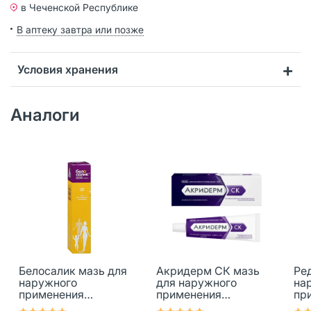
в Чеченской Республике
В аптеку завтра или позже
Условия хранения
Аналоги
Белосалик мазь для
Акридерм СК мазь
Ре
наружного
для наружного
на
применения
применения
пр
0,05%+3% 30 г 1 шт
0,05%+3% 30 г 1 шт
0,