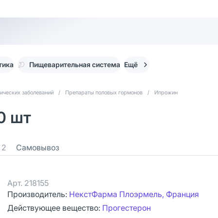
тика
Пищеварительная система
Ещё
ических заболеваний
/
Препараты половых гормонов
/
Ипрожин
0 шт
2
Самовывоз
Арт.
218155
Производитель:
НекстФарма Плоэрмель, Франция
Действующее вещество:
Прогестерон