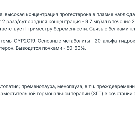
, высокая концентрация прогестерона в плазме наблюдае
 2 раза/сут средняя концентрация - 9.7 мг/мл в течение 2
тветствует I триместру беременности. Связь с белками п
стемы CYP2C19. Основные метаболиты - 20-альфа-гидро
терон. Выводится почками - 50-60%.
опатия; пременопауза, менопауза, в т.ч. преждевременн
заместительной гормональной терапии (ЗГТ) в сочетании 