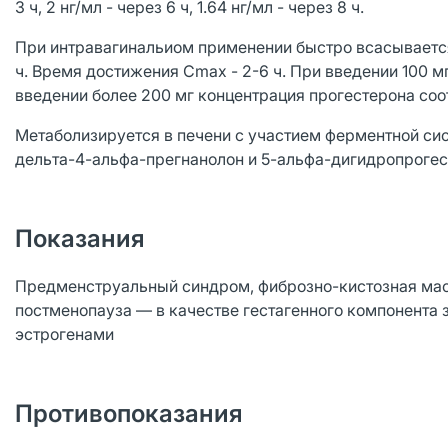
3 ч, 2 нг/мл - через 6 ч, 1.64 нг/мл - через 8 ч.
При интравагинальиом применении быстро всасывается
ч. Время достижения Cmax - 2-6 ч. При введении 100 мг
введении более 200 мг концентрация прогестерона соо
Метаболизируется в печени с участием ферментной си
дельта-4-альфа-прегнанолон и 5-альфа-дигидропрогес
Показания
Предменструальный синдром, фиброзно-кистозная маст
постменопауза — в качестве гестагенного компонента 
эстрогенами
Противопоказания