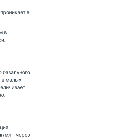
 проникает в
м в
ки.
ю базального
; в малых
величивает
ию.
ация
нг/мл - через