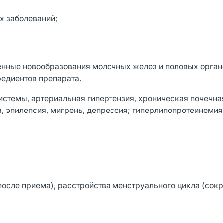
х заболеваний;
нные новообразования молочных желез и половых орган
редиентов препарата.
истемы, артериальная гипертензия, хроническая почечна
а, эпилепсия, мигрень, депрессия; гиперлипопротеинемия
после приема), расстройства менструального цикла (сок