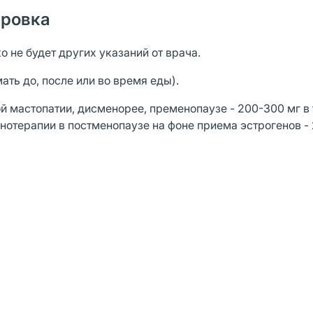
ировка
 не будет других указаний от врача.
ть до, после или во время еды).
 мастопатии, дисменорее, пременопаузе - 200-300 мг в 
онотерапии в постменопаузе на фоне приема эстрогенов - 