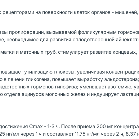
с рецепторами на поверхности клеток органов - мишеней,
 фазы пролиферации, вызываемой фолликулярным гормоно
ие, необходимое для развития оплодотворенной яйцеклет
матки и маточных труб, стимулирует развитие концевых,
 повышает утилизацию глюкозы, увеличивая концентраци
ю в печени гликогена, повышает выработку альдостерона
онадотропных гормонов гипофиза; уменьшает азотемию, у
го отдела ацинусов молочных желез и индуцирует лактац
остижения Cmax - 1-3 ч. После приема 200 мг концентр
 нг/мл через 1 ч и составляет 11.75 нг/мл через 2 ч, 8.37 