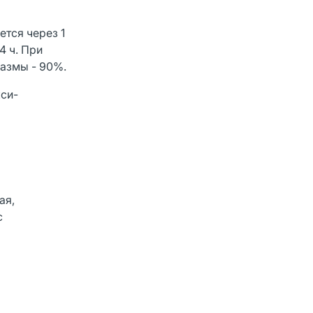
тся через 1
4 ч. При
лазмы - 90%.
кси-
ая,
с