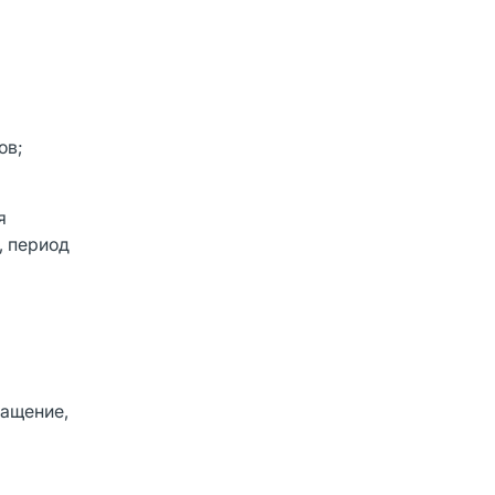
ов;
я
, период
ращение,