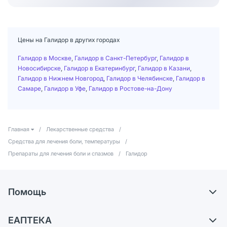
Цены на Галидор в других городах
Галидор в Москве
,
Галидор в Санкт-Петербург
,
Галидор в
Новосибирске
,
Галидор в Екатеринбург
,
Галидор в Казани
,
Галидор в Нижнем Новгород
,
Галидор в Челябинске
,
Галидор в
Самаре
,
Галидор в Уфе
,
Галидор в Ростове-на-Дону
Главная
/
Лекарственные средства
/
Средства для лечения боли, температуры
/
Препараты для лечения боли и спазмов
/
Галидор
Помощь
Самовывоз из аптек
ЕАПТЕКА
Обмен и возврат