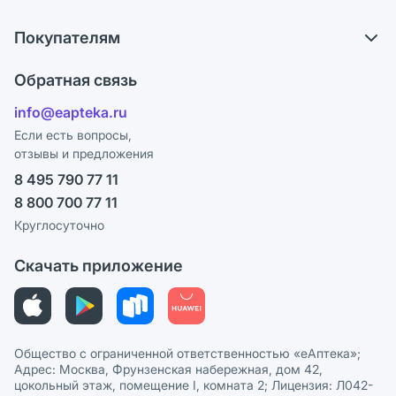
О компании
Что с моим заказом?
Покупателям
Карьера
Ответы на вопросы
Оплата
Поставщики
Обратная связь
Блог
Отзывы
Лицензия
info@eapteka.ru
Программа СберСпасибо
Реклама на сайте
Если есть вопросы,
отзывы и предложения
Политика конфиденциальности
Ваши товары на ЕАПТЕКЕ
8 495 790 77 11
Пользовательское соглашение
Сотрудничество для аптек
8 800 700 77 11
Политика рекомендаций
СМИ о нас
Круглосуточно
Этика и соответствие
Скачать приложение
Политика в отношении обработки персональных данных
Общество с ограниченной ответственностью «еАптека»;
Адрес: Москва, Фрунзенская набережная, дом 42,
цокольный этаж, помещение I, комната 2; Лицензия: Л042-