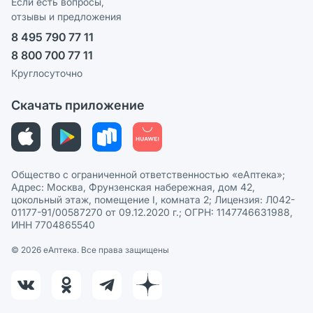
Реклама на сайте
Если есть вопросы,
отзывы и предложения
Политика конфиденциальности
Ваши товары на ЕАПТЕКЕ
8 495 790 77 11
Пользовательское соглашение
Сотрудничество для аптек
8 800 700 77 11
Политика рекомендаций
СМИ о нас
Круглосуточно
Этика и соответствие
Скачать приложение
Политика в отношении обработки персональных данных
Общество с ограниченной ответственностью «еАптека»;
Адрес: Москва, Фрунзенская набережная, дом 42,
цокольный этаж, помещение I, комната 2; Лицензия: Л042-
01177-91/00587270 от 09.12.2020 г.; ОГРН: 1147746631988,
ИНН 7704865540
© 2026 eАптека. Все права защищены