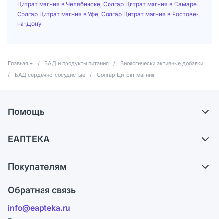
Цитрат магния в Челябинске
,
Солгар Цитрат магния в Самаре
,
Солгар Цитрат магния в Уфе
,
Солгар Цитрат магния в Ростове-
на-Дону
Главная
/
БАД и продукты питания
/
Биологически активные добавки
/
БАД сердечно-сосудистые
/
Солгар Цитрат магния
Помощь
Самовывоз из аптек
ЕАПТЕКА
Обмен и возврат
О компании
Что с моим заказом?
Покупателям
Карьера
Ответы на вопросы
Оплата
Поставщики
Обратная связь
Блог
Отзывы
Лицензия
info@eapteka.ru
Программа СберСпасибо