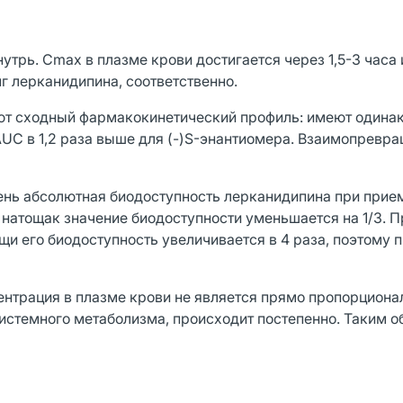
трь. Cmax в плазме крови достигается через 1,5-3 часа 
мг лерканидипина, соответственно.
уют сходный фармакокинетический профиль: имеют одина
АUC в 1,2 раза выше для (-)S-энантиомера. Взаимопревр
ень абсолютная биодоступность лерканидипина при прие
 натощак значение биодоступности уменьшается на 1/3. 
щи его биодоступность увеличивается в 4 раза, поэтому 
нтрация в плазме крови не является прямо пропорциона
истемного метаболизма, происходит постепенно. Таким о