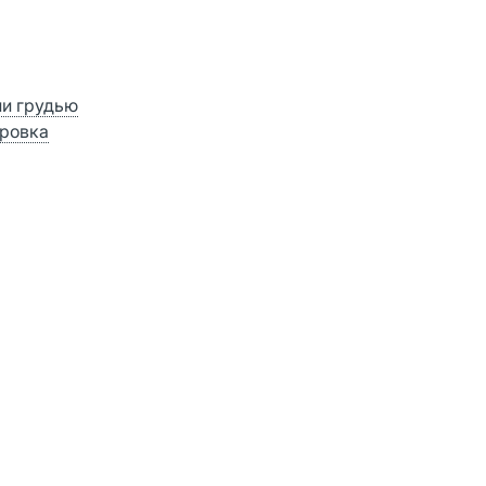
ии грудью
ровка