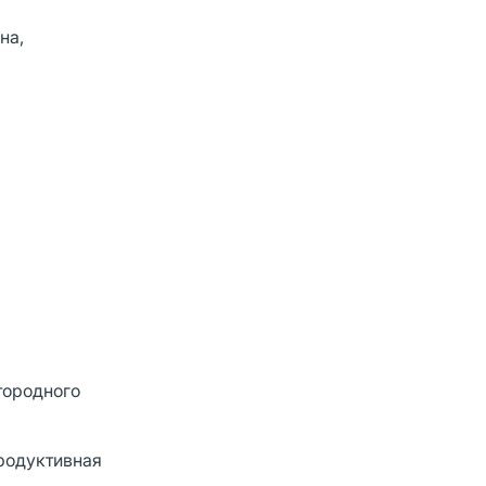
на,
тородного
продуктивная