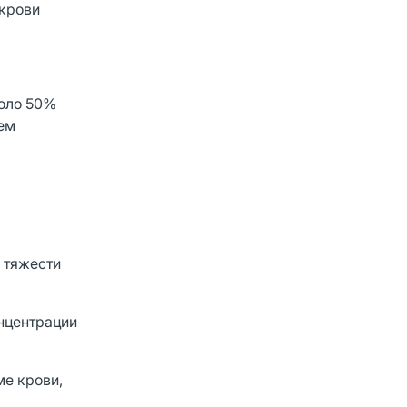
 крови
коло 50%
ем
и тяжести
онцентрации
ме крови,