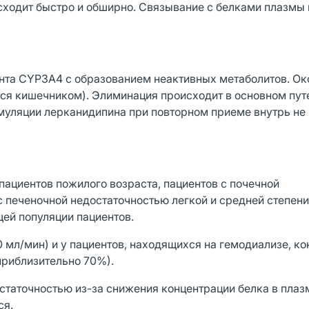
сходит быстро и обширно. Связывание с белками плазмы
нта CYP3A4 с образованием неактивных метаболитов. О
ся кишечником). Элиминация происходит в основном пут
умуляции лерканидипина при повторном приеме внутрь не
пациентов пожилого возраста, пациентов с почечной
с печеночной недостаточностью легкой и средней степен
ей популяции пациентов.
0 мл/мин) и у пациентов, находящихся на гемодиализе, к
приблизительно 70%).
остаточностью из-за снижения концентрации белка в плаз
ся.