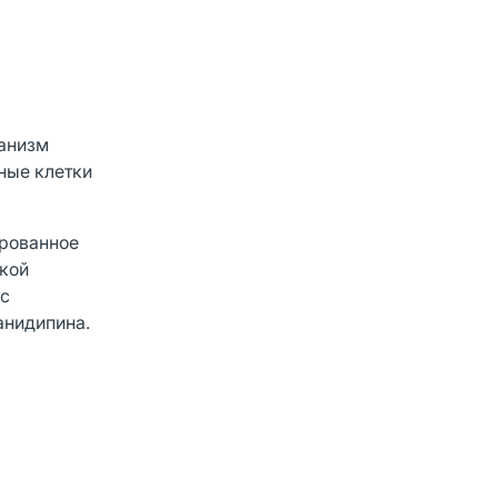
ханизм
ные клетки
ированное
окой
 с
анидипина.