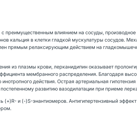
 с преимущественным влиянием на сосуды, производное
нов кальция в клетки гладкой мускулатуры сосудов. Ме
овлен прямым релаксирующим действием на гладкомышеч
ения из плазмы крови, лерканидипин оказывает пролонг
эффициента мембранного распределения. Благодаря выс
 инотропного действия. Острая артериальная гипотензия
 постепенному развитию вазодилатации при приеме лерк
 (+)R- и (-)S-энантиомеров. Антигипертензивный эффект
ером.