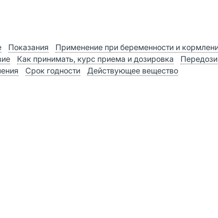
е
Показания
Применение при беременности и кормлен
вие
Как принимать, курс приема и дозировка
Передози
нения
Срок годности
Действующее вещество