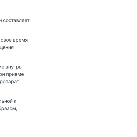
и составляет
ковое время
ащения
ме внутрь
При приеме
препарат
льной к
бразом,