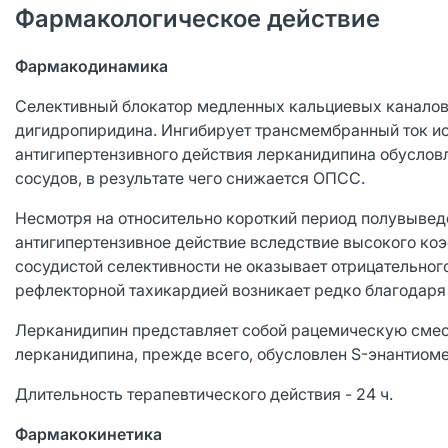
Фармакологическое действие
Фармакодинамика
Селективный блокатор медленных кальциевых каналов
дигидропиридина. Ингибирует трансмембранный ток ио
антигипертензивного действия лерканидипина обусл
сосудов, в результате чего снижается ОПСС.
Несмотря на относительно короткий период полувывед
антигипертензивное действие вследствие высокого ко
сосудистой селективности не оказывает отрицательного
рефлекторной тахикардией возникает редко благодаря
Лерканидипин представляет собой рацемическую смесь
лерканидипина, прежде всего, обусловлен S-энантиом
Длительность терапевтического действия - 24 ч.
Фармакокинетика