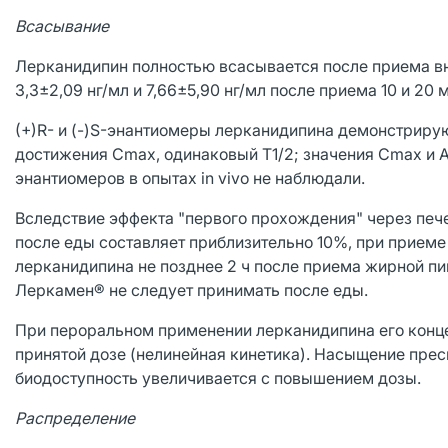
Всасывание
Лерканидипин полностью всасывается после приема вну
3,3±2,09 нг/мл и 7,66±5,90 нг/мл после приема 10 и 20 
(+)R- и (-)S-энантиомеры лерканидипина демонстрир
достижения Cmax, одинаковый T1/2; значения Cmax и 
энантиомеров в опытах in vivo не наблюдали.
Вследствие эффекта "первого прохождения" через печ
после еды составляет приблизительно 10%, при приеме
лерканидипина не позднее 2 ч после приема жирной пи
Леркамен® не следует принимать после еды.
При пероральном применении лерканидипина его конце
принятой дозе (нелинейная кинетика). Насыщение прес
биодоступность увеличивается с повышением дозы.
Распределение