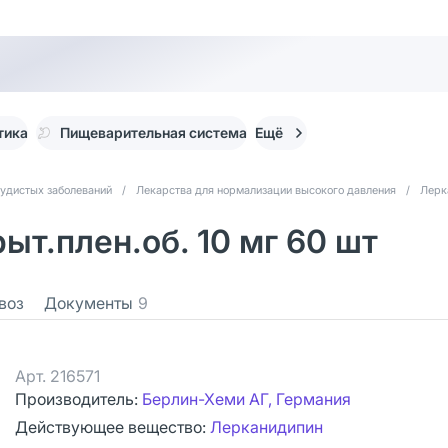
тика
Пищеварительная система
Ещё
судистых заболеваний
/
Лекарства для нормализации высокого давления
/
Лерк
ыт.плен.об. 10 мг 60 шт
воз
Документы
9
Арт.
216571
Производитель:
Берлин-Хеми АГ, Германия
Действующее вещество:
Лерканидипин