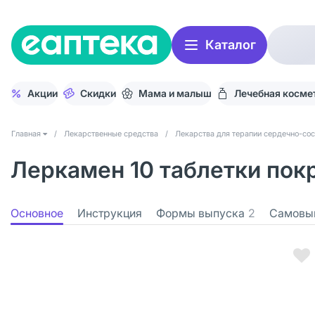
Каталог
Акции
Скидки
Мама и малыш
Лечебная косме
Главная
/
Лекарственные средства
/
Лекарства для терапии сердечно-со
Леркамен 10 таблетки покр
Основное
Инструкция
Формы выпуска
2
Самовы