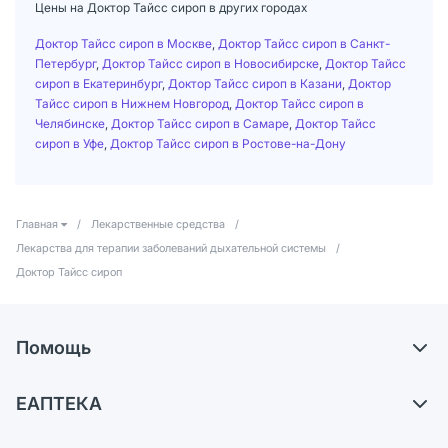
Цены на Доктор Тайсс сироп в других городах
Доктор Тайсс сироп в Москве
,
Доктор Тайсс сироп в Санкт-
Петербург
,
Доктор Тайсс сироп в Новосибирске
,
Доктор Тайсс
сироп в Екатеринбург
,
Доктор Тайсс сироп в Казани
,
Доктор
Тайсс сироп в Нижнем Новгород
,
Доктор Тайсс сироп в
Челябинске
,
Доктор Тайсс сироп в Самаре
,
Доктор Тайсс
сироп в Уфе
,
Доктор Тайсс сироп в Ростове-на-Дону
Главная
/
Лекарственные средства
/
Лекарства для терапии заболеваний дыхательной системы
/
Доктор Тайсс сироп
Помощь
Самовывоз из аптек
ЕАПТЕКА
Обмен и возврат
О компании
Что с моим заказом?