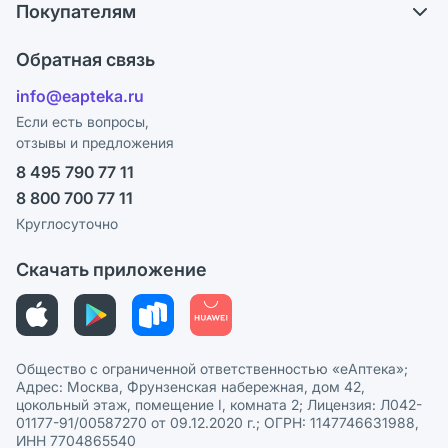
Покупателям
Карьера
Ответы на вопросы
Оплата
Поставщики
Обратная связь
Блог
Отзывы
Лицензия
info@eapteka.ru
Программа СберСпасибо
Реклама на сайте
Если есть вопросы,
отзывы и предложения
Политика конфиденциальности
Ваши товары на ЕАПТЕКЕ
8 495 790 77 11
Пользовательское соглашение
Сотрудничество для аптек
8 800 700 77 11
Политика рекомендаций
СМИ о нас
Круглосуточно
Этика и соответствие
Скачать приложение
Политика в отношении обработки персональных данных
Общество с ограниченной ответственностью «еАптека»;
Адрес: Москва, Фрунзенская набережная, дом 42,
цокольный этаж, помещение I, комната 2; Лицензия: Л042-
01177-91/00587270 от 09.12.2020 г.; ОГРН: 1147746631988,
ИНН 7704865540