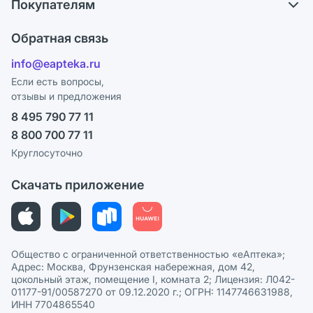
Покупателям
Карьера
Ответы на вопросы
Оплата
Поставщики
Обратная связь
Блог
Отзывы
Лицензия
info@eapteka.ru
Программа СберСпасибо
Реклама на сайте
Если есть вопросы,
отзывы и предложения
Политика конфиденциальности
Ваши товары на ЕАПТЕКЕ
8 495 790 77 11
Пользовательское соглашение
Сотрудничество для аптек
8 800 700 77 11
Политика рекомендаций
СМИ о нас
Круглосуточно
Этика и соответствие
Скачать приложение
Политика в отношении обработки персональных данных
Общество с ограниченной ответственностью «еАптека»;
Адрес: Москва, Фрунзенская набережная, дом 42,
цокольный этаж, помещение I, комната 2; Лицензия: Л042-
01177-91/00587270 от 09.12.2020 г.; ОГРН: 1147746631988,
ИНН 7704865540