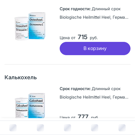
Длинный срок
Biologische Heilmittel Heel, Германия
715
Цена от
руб.
В корзину
Калькохель
Длинный срок
Biologische Heilmittel Heel, Германия
777
Цена от
руб.
В корзину за
2 352
руб.
В корзину
4