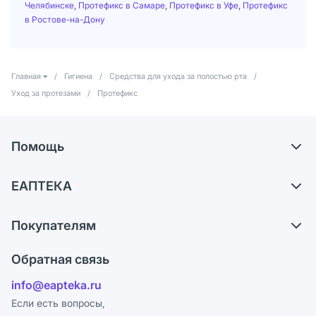
Челябинске
,
Протефикс в Самаре
,
Протефикс в Уфе
,
Протефикс
в Ростове-на-Дону
Главная
/
Гигиена
/
Средства для ухода за полостью рта
/
Уход за протезами
/
Протефикс
Помощь
Самовывоз из аптек
ЕАПТЕКА
Обмен и возврат
О компании
Что с моим заказом?
Покупателям
Карьера
Ответы на вопросы
Оплата
Поставщики
Обратная связь
Блог
Отзывы
Лицензия
info@eapteka.ru
Программа СберСпасибо
Реклама на сайте
Если есть вопросы,