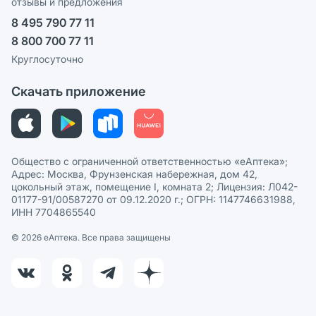
отзывы и предложения
Политика конфиденциальности
Ваши товары на ЕАПТЕКЕ
8 495 790 77 11
Пользовательское соглашение
Сотрудничество для аптек
8 800 700 77 11
Политика рекомендаций
СМИ о нас
Круглосуточно
Этика и соответствие
Скачать приложение
Политика в отношении обработки персональных данных
Общество с ограниченной ответственностью «еАптека»;
Адрес: Москва, Фрунзенская набережная, дом 42,
цокольный этаж, помещение I, комната 2; Лицензия: Л042-
01177-91/00587270 от 09.12.2020 г.; ОГРН: 1147746631988,
ИНН 7704865540
© 2026 eАптека. Все права защищены