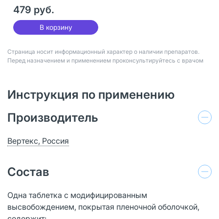
покрыт.плен.об. 35 мг
60 шт
479 руб.
В корзину
Страница носит информационный характер о наличии препаратов.
Перед назначением и применением проконсультируйтесь с врачом
Инструкция по применению
Производитель
Вертекс, Россия
Состав
Одна таблетка с модифицированным
высвобождением, покрытая пленочной оболочкой,
содержит: