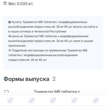
Вес: 0.033 кг;
🏪 Купить Тримектал МВ таблетки с модифицированным
высвобождением покрыт.плен.об. 35 мг 60 шт можно на сайте и
в наших аптеках в Чеченской Республике
📲 Цена на Тримектал МВ таблетки с модифицированным
высвобождением покрыт.плен.об. 35 мг 60 шт ниже в нашем
приложении
📒 Подробная инструкция по применению Тримектал МВ
таблетки с модифицированным высвобождением
покрыт.плен.об. 35 мг 60 шт
Формы выпуска
2
Тримектал МВ таблетки с
модифицированным
В корзину за
683
руб.
высвобождением покрыт.плен.об.
35 мг 60 шт