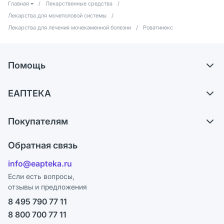
Главная
/
Лекарственные средства
/
Лекарства для мочеполовой системы
/
Лекарства для лечения мочекаменной болезни
/
Роватинекс
Помощь
Самовывоз из аптек
ЕАПТЕКА
Обмен и возврат
О компании
Что с моим заказом?
Покупателям
Карьера
Ответы на вопросы
Оплата
Поставщики
Обратная связь
Блог
Отзывы
Лицензия
info@eapteka.ru
Программа СберСпасибо
Реклама на сайте
Если есть вопросы,
отзывы и предложения
Политика конфиденциальности
Ваши товары на ЕАПТЕКЕ
8 495 790 77 11
Пользовательское соглашение
Сотрудничество для аптек
8 800 700 77 11
Политика рекомендаций