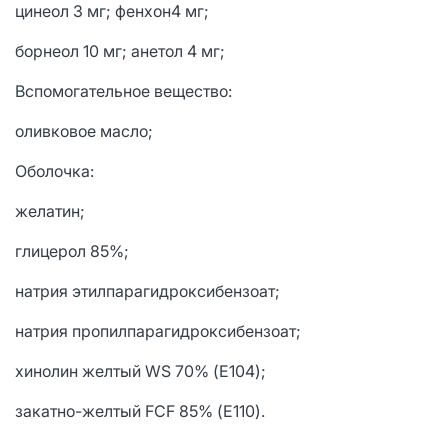
цинеол 3 мг; фенхон4 мг;
борнеол 10 мг; анетол 4 мг;
Вспомогательное вещество:
оливковое масло;
Оболочка:
желатин;
глицерол 85%;
натрия этилпарагидроксибензоат;
натрия пропилпарагидроксибензоат;
хинолин желтый WS 70% (Е104);
закатно-желтый FCF 85% (Е110).