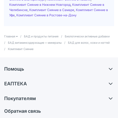
Компливит Сияние в Нижнем Новгород
,
Компливит Сияние в
Челябинске
,
Компливит Сияние в Самаре
,
Компливит Сияние в
Уфе
,
Компливит Сияние в Ростове-на-Дону
Главная
/
БАД и продукты питания
/
Биологически активные добавки
/
БАД витаминсодержащие + минералы
/
БАД для волос, кожи и ногтей
/
Компливит Сияние
Помощь
Самовывоз из аптек
ЕАПТЕКА
Обмен и возврат
О компании
Что с моим заказом?
Покупателям
Карьера
Ответы на вопросы
Оплата
Поставщики
Обратная связь
Блог
Отзывы