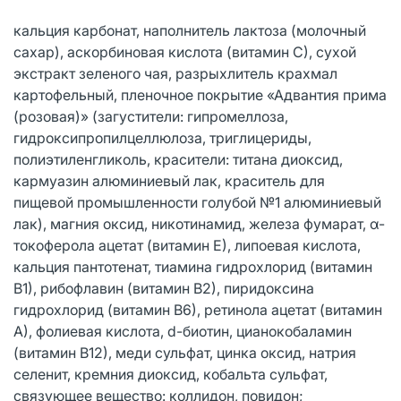
кальция карбонат, наполнитель лактоза (молочный
сахар), аскорбиновая кислота (витамин С), сухой
экстракт зеленого чая, разрыхлитель крахмал
картофельный, пленочное покрытие «Адвантия прима
(розовая)» (загустители: гипромеллоза,
гидроксипропилцеллюлоза, триглицериды,
полиэтиленгликоль, красители: титана диоксид,
кармуазин алюминиевый лак, краситель для
пищевой промышленности голубой №1 алюминиевый
лак), магния оксид, никотинамид, железа фумарат, α-
токоферола ацетат (витамин Е), липоевая кислота,
кальция пантотенат, тиамина гидрохлорид (витамин
В1), рибофлавин (витамин В2), пиридоксина
гидрохлорид (витамин В6), ретинола ацетат (витамин
А), фолиевая кислота, d-биотин, цианокобаламин
(витамин В12), меди сульфат, цинка оксид, натрия
селенит, кремния диоксид, кобальта сульфат,
связующее вещество: коллидон, повидон;