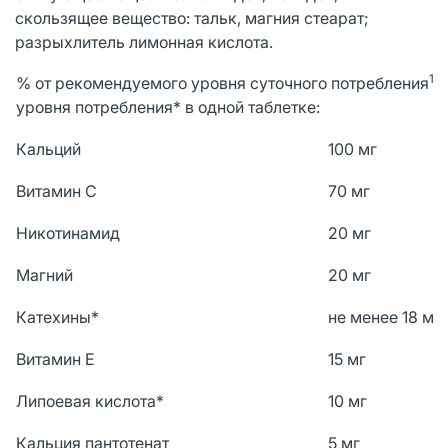
скользящее вещество: тальк, магния стеарат;
разрыхлитель лимонная кислота.
1
% от рекомендуемого уровня суточного потребления
/
уровня потребления* в одной таблетке:
Кальций
100 мг
Витамин С
70 мг
Никотинамид
20 мг
Магний
20 мг
Катехины*
не менее 18 мг
Витамин Е
15 мг
Липоевая кислота*
10 мг
Кальция пантотенат
5 мг