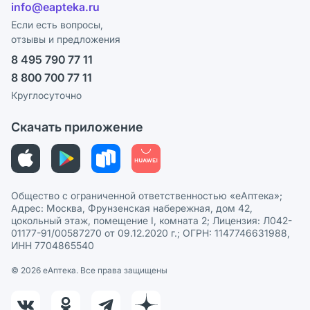
Лицензия
info@eapteka.ru
Программа СберСпасибо
Реклама на сайте
Если есть вопросы,
отзывы и предложения
Политика конфиденциальности
Ваши товары на ЕАПТЕКЕ
8 495 790 77 11
Пользовательское соглашение
Сотрудничество для аптек
8 800 700 77 11
Политика рекомендаций
СМИ о нас
Круглосуточно
Этика и соответствие
Скачать приложение
Политика в отношении обработки персональных данных
Общество с ограниченной ответственностью «еАптека»;
Адрес: Москва, Фрунзенская набережная, дом 42,
цокольный этаж, помещение I, комната 2; Лицензия: Л042-
01177-91/00587270 от 09.12.2020 г.; ОГРН: 1147746631988,
ИНН 7704865540
© 2026 eАптека. Все права защищены