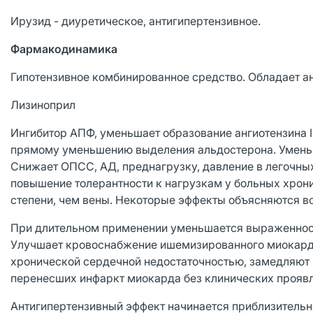
Ирузид - диуретическое, антигипертензивное.
Фармакодинамика
Гипотензивное комбинированное средство. Обладает а
Лизиноприл
Ингибитор АПФ, уменьшает образование ангиотензина II 
прямому уменьшению выделения альдостерона. Уменьш
Снижает ОПСС, АД, преднагрузку, давление в легочны
повышение толерантности к нагрузкам у больных хрон
степени, чем вены. Некоторые эффекты объясняются в
При длительном применении уменьшается выраженность
Улучшает кровоснабжение ишемизированного миокард
хронической сердечной недостаточностью, замедляют 
перенесших инфаркт миокарда без клинических проявл
Антигипертензивный эффект начинается приблизительно