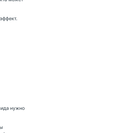
эффект.
зида нужно
ны