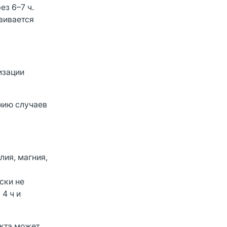
ез 6–7 ч.
вивается
изации
нию случаев
лия, магния,
ски не
4 ч и
екта может