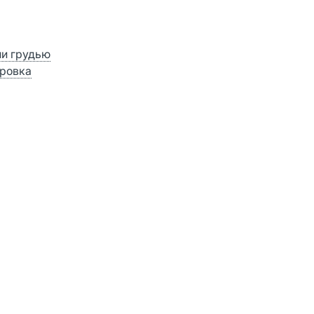
ии грудью
ровка