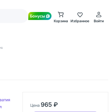
Бонусы
Корзина
Избранное
Войти
ид
ватия
965 ₽
Цена
л