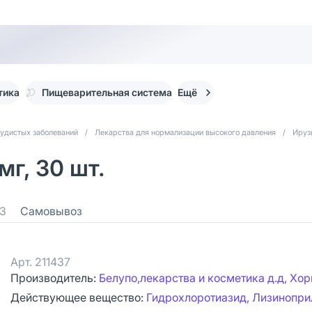
тика
Пищеварительная система
Ещё
судистых заболеваний
/
Лекарства для нормализации высокого давления
/
Ируз
мг, 30 шт.
3
Самовывоз
Арт.
211437
Производитель:
Белупо,лекарства и косметика д.д, Хор
Действующее вещество:
Гидрохлоротиазид, Лизинопри