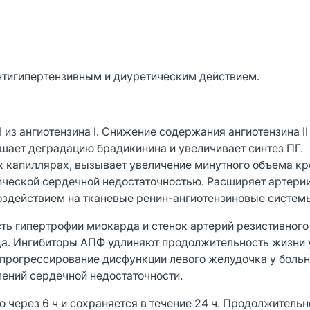
нтигипертензивным и диуретическим действием.
из ангиотензина I. Снижение содержания ангиотензина II
ает деградацию брадикинина и увеличивает синтез ПГ.
х капиллярах, вызывает увеличение минутного объема кр
ической сердечной недостаточностью. Расширяет артери
оздействием на тканевые ренин-ангиотензиновые систем
 гипертрофии миокарда и стенок артерий резистивного 
а. Ингибиторы АПФ удлиняют продолжительность жизни 
прогрессирование дисфункции левого желудочка у больн
ений сердечной недостаточности.
 через 6 ч и сохраняется в течение 24 ч. Продолжительн