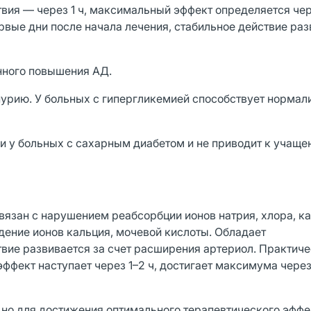
вия — через 1 ч, максимальный эффект определяется чер
рвые дни после начала лечения, стабильное действие раз
нного повышения АД.
рию. У больных с гипергликемией способствует нормал
и у больных с сахарным диабетом и не приводит к учаще
вязан с нарушением реабсорбции ионов натрия, хлора, ка
дение ионов кальция, мочевой кислоты. Обладает
вие развивается за счет расширения артериол. Практиче
фект наступает через 1–2 ч, достигает максимума через 
, но для достижения оптимального терапевтического эфф