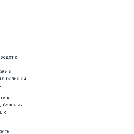
 ведет к
ови и
и в большей
ы.
типа.
у больных
ых,
ость