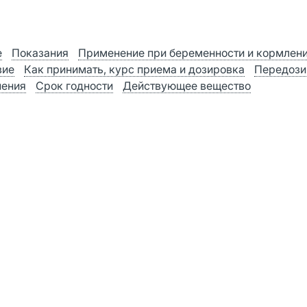
е
Показания
Применение при беременности и кормлен
вие
Как принимать, курс приема и дозировка
Передози
нения
Срок годности
Действующее вещество