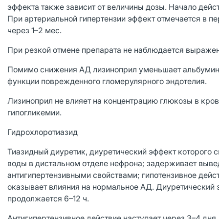
эффекта также зависит от величины дозы. Начало дейст
При артериальной гипертензии эффект отмечается в пе
через 1–2 мес.
При резкой отмене препарата не наблюдается выраже
Помимо снижения АД лизиноприл уменьшает альбумину
функции поврежденного гломерулярного эндотелия.
Лизиноприл не влияет на концентрацию глюкозы в кров
гипогликемии.
Гидрохлоротиазид
Тиазидный диуретик, диуретический эффект которого с
воды в дистальном отделе нефрона; задерживает выве
антигипертензивными свойствами; гипотензивное дейст
оказывает влияния на нормальное АД. Диуретический эф
продолжается 6–12 ч.
Антигипертензивное действие наступает через 3–4 дня