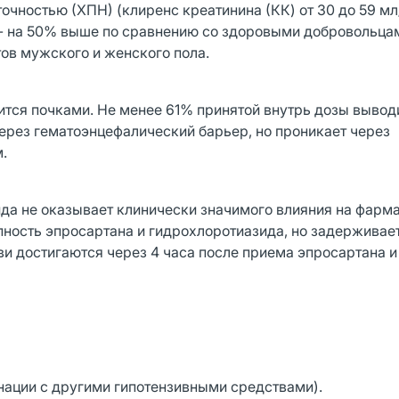
очностью (ХПН) (клиренс креатинина (КК) от 30 до 59 мл
) - на 50% выше по сравнению со здоровыми добровольца
ов мужского и женского пола.
тся почками. Не менее 61% принятой внутрь дозы вывод
через гематоэнцефалический барьер, но проникает через
.
да не оказывает клинически значимого влияния на фарм
пность эпросартана и гидрохлоротиазида, но задерживает
 достигаются через 4 часа после приема эпросартана и
нации с другими гипотензивными средствами).