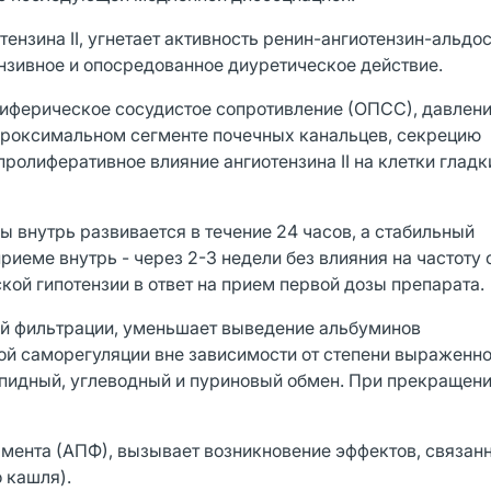
ензина II, угнетает активность ренин-ангиотензин-альдо
нзивное и опосредованное диуретическое действие.
иферическое сосудистое сопротивление (ОПСС), давлени
проксимальном сегменте почечных канальцев, секрецию
ролиферативное влияние ангиотензина II на клетки глад
 внутрь развивается в течение 24 часов, а стабильный
риеме внутрь - через 2-3 недели без влияния на частоту
кой гипотензии в ответ на прием первой дозы препарата.
ой фильтрации, уменьшает выведение альбуминов
ой саморегуляции вне зависимости от степени выраженн
ипидный, углеводный и пуриновый обмен. При прекращен
ента (АПФ), вызывает возникновение эффектов, связан
 кашля).