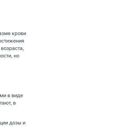
азме крови
достижения
 возраста,
ости, но
ми в виде
ают, в
ции дозы и