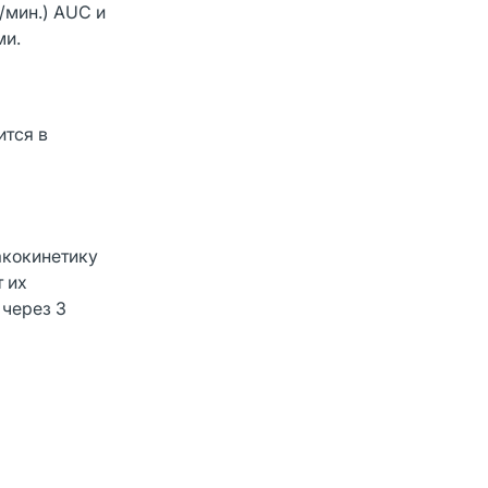
/мин.) AUC и
ми.
ится в
акокинетику
 их
 через 3