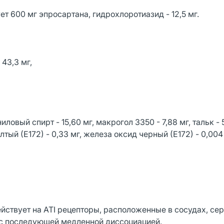
ует 600 мг эпросартана, гидрохлоротиазид - 12,5 мг.
43,3 мг,
иловый спирт - 15,60 мг, макрогол 3350 - 7,88 мг, тальк - 5
лтый (Е172) - 0,33 мг, железа оксид черный (Е172) - 0,004
ействует на ATI рецепторы, расположенные в сосудах, се
ь с последующей медленной диссоциацией.