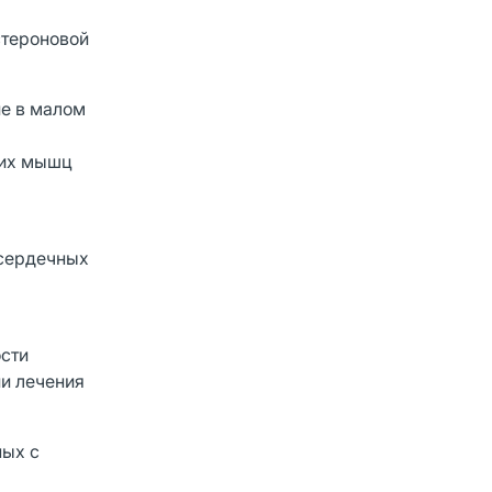
стероновой
е в малом
ких мышц
 сердечных
ости
ии лечения
ных с