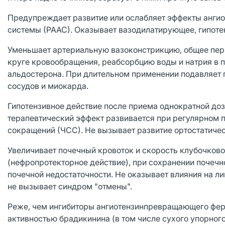
Предупреждает развитие или ослабляет эффекты ангиот
системы (РААС). Оказывает вазодилатирующее, гипоте
Уменьшает артериальную вазоконстрикцию, общее пер
круге кровообращения, реабсорбцию воды и натрия в 
альдостерона. При длительном применении подавляет п
сосудов и миокарда.
Гипотензивное действие после приема однократной дозы
терапевтический эффект развивается при регулярном п
сокращений (ЧСС). Не вызывает развитие ортостатичес
Увеличивает почечный кровоток и скорость клубочков
(нефропротекторное действие), при сохранении почечн
почечной недостаточности. Не оказывает влияния на л
не вызывает синдром "отмены".
Реже, чем ингибиторы ангиотензинпревращающего ферм
активностью брадикинина (в том числе сухого упорного