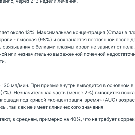
вило, через 2-3 недели лечения.
ляет около 13%. Максимальная концентрация (Сmах) в пл
 крови - высокая (98%) и сохраняется постоянной после 
 связывания с белками плазмы крови не зависит от пола,
ной или незначительно выраженной почечной недостаточн
ти.
- 130 мл/мин. При приеме внутрь выводится в основном в
 (7%). Незначительная часть (менее 2%) выводится почка
площади под кривой «концентрация-время» (AUC) возраст
озы, так как не имеет клинического значения.
ают, в среднем, примерно на 40%, что не требует коррек