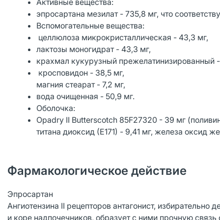
Активные вещества:
эпросартана мезилат - 735,8 мг, что соответств
Вспомогательные вещества:
целлюлоза микрокристаллическая - 43,3 мг,
лактозы моногидрат - 43,3 мг,
крахмал кукурузный прежелатинизированный - 
кросповидон - 38,5 мг,
магния стеарат - 7,2 мг,
вода очищенная - 50,9 мг.
Оболочка:
Opadry II Butterscotch 85F27320 - 39 мг (поливин
титана диоксид (Е171) - 9,41 мг, железа оксид же
Фармакологическое действие
Эпросартан
Ангиотензина II рецепторов антагонист, избирательно д
и коре надпочечников, образует с ними прочную связ