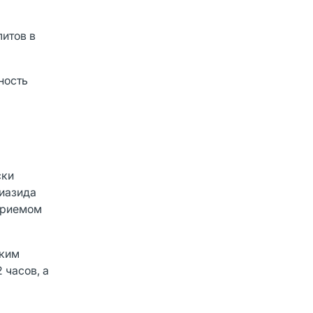
итов в
ность
ски
тиазида
приемом
ским
 часов, а