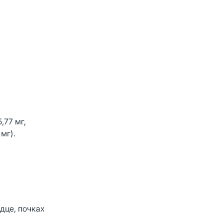
,77 мг,
 мг).
рдце, почках