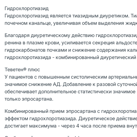
Гидрохлоротиазид
Гидрохлоротиазид является тиазидным диуретиком. Ти
почечном канальце, увеличивая объем выделения жидко
Благодаря диуретическому действию гидрохлоротиази
ренина в плазме крови, усиливается секреция альдост
гидрокарбонатов почками и снижение содержания кали
гидрохлоротиазида - комбинированный диуретический
Теветен® плюс
У пациентов с повышенным систолическим артериальн
значимое снижение АД. Добавление к разовой суточной
обеспечивает дополнительное статистически значимое
только эпросартана.
Комбинированный прием эпросартана с гидрохлоротиа
эффектом гидрохлоротиазида. Диуретическое действие 
достигает максимума - через 4 часа после приема внут