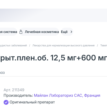
я система
Лечебная косметика
Ещё
судистых заболеваний
/
Лекарства для нормализации высокого давления
/
Теве
рыт.плен.об. 12,5 мг+600 мг
воз
Арт.
211349
Производитель:
Майлан Лэбораториз САС, Франция
Оригинальный препарат