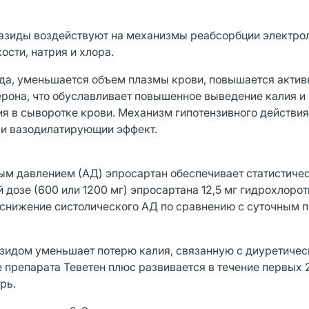
азиды воздействуют на механизмы реабсорбции электрол
сти, натрия и хлора.
да, уменьшается объем плазмы крови, повышается актив
ерона, что обуславливает повышенное выведение калия и
я в сыворотке крови. Механизм гипотензивного действия
 и вазодилатирующии эффект.
ым давлением (АД) эпросартан обеспечивает статистиче
 дозе (600 или 1200 мг) эпросартана 12,5 мг гидрохлоро
 снижение систолического АД по сравнению с суточным 
зидом уменьшает потерю калия, связанную с диуретиче
препарата Теветен плюс развивается в течение первых 2
рь.