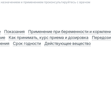
д назначением и применением проконсультируйтесь с врачом
е
Показания
Применение при беременности и кормлен
вие
Как принимать, курс приема и дозировка
Передози
нения
Срок годности
Действующее вещество