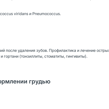
ococcus viridans и Pneumococcus.
й после удаления зубов. Профилактика и лечение остры
 гортани (тонзиллиты, стоматиты, гингивиты).
ормлении грудью