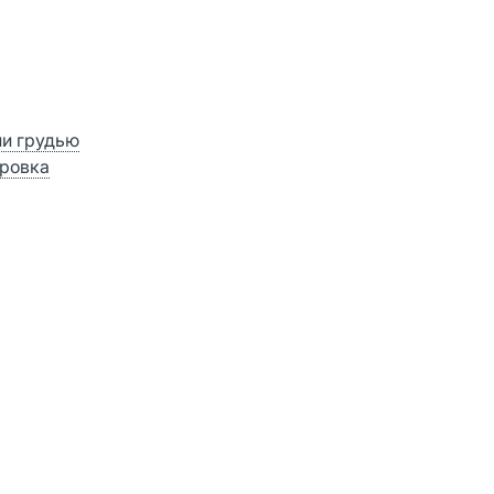
ии грудью
ровка