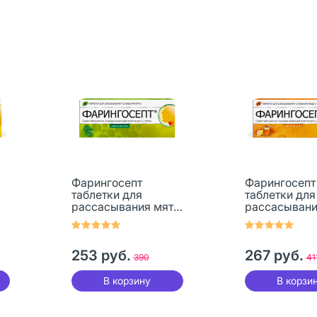
Фарингосепт
Фарингосепт
таблетки для
таблетки для
рассасывания мята
рассасывани
10 мг 20 шт
лимон 10 мг 
253 руб.
267 руб.
390
41
В корзину
В корзи