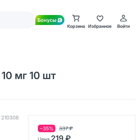
Бонусы
Корзина
Избранное
Войти
10 мг 10 шт
.
210308
−35%
337 ₽
219 ₽
Цена