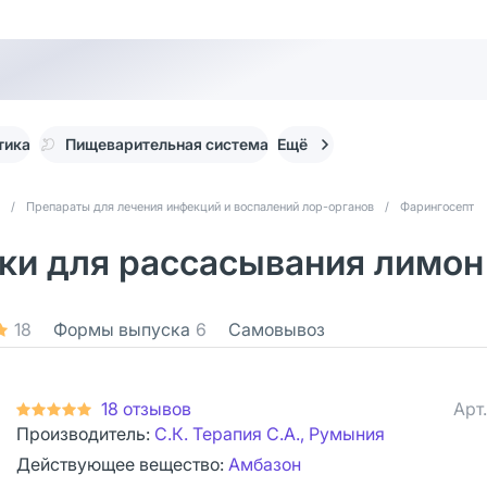
тика
Пищеварительная система
Ещё
/
Препараты для лечения инфекций и воспалений лор-органов
/
Фарингосепт
ки для рассасывания лимон 
18
Формы выпуска
6
Самовывоз
18 отзывов
Арт
Производитель:
C.К. Терапия С.А., Румыния
Действующее вещество:
Амбазон