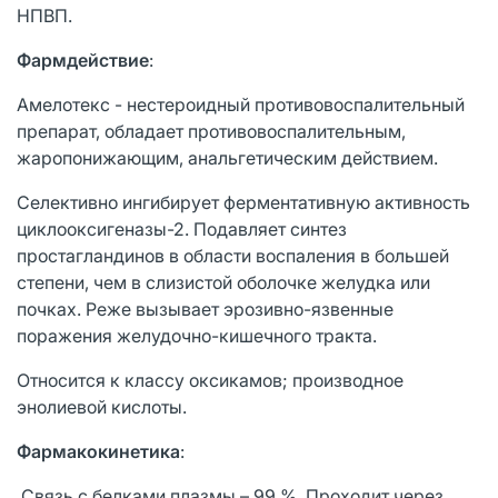
НПВП.
Фармдействие
:
Амелотекс - нестероидный противовоспалительный
препарат, обладает противовоспалительным,
жаропонижающим, анальгетическим действием.
Селективно ингибирует ферментативную активность
циклооксигеназы-2. Подавляет синтез
простагландинов в области воспаления в большей
степени, чем в слизистой оболочке желудка или
почках. Реже вызывает эрозивно-язвенные
поражения желудочно-кишечного тракта.
Относится к классу оксикамов; производное
энолиевой кислоты.
Фармакокинетика
:
Связь с белками плазмы – 99 %. Проходит через