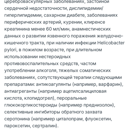
цереброваскулярных заболеваниях, застойной
сердечной недостаточности, дислипидемии/
гиперлипидемии, сахарном диабете, заболеваниях
периферических артерий, курении, клиренсе
креатинина менее 60 мл/мин, анамнестических
данных о развитии язвенного поражения желудочно-
кишечного тракта, при наличии инфекции Helicobacter
pylori, в пожилом возрасте, при длительном
использовании нестероидных
противовоспалительных средств, частом
употреблении алкоголя, тяжелых соматических
заболеваниях, сопутствующей терапии следующими
препаратами: антикоагулянты (например, варфарин),
антиагреганты (например ацетилсалициловая
кислота, клопидогрел), пероральные
глюкокортикостероиды (например преднизолон),
селективные ингибиторы обратного захвата
серотонина (например циталопрам, флуоксетин,
пароксетин, сертралин).