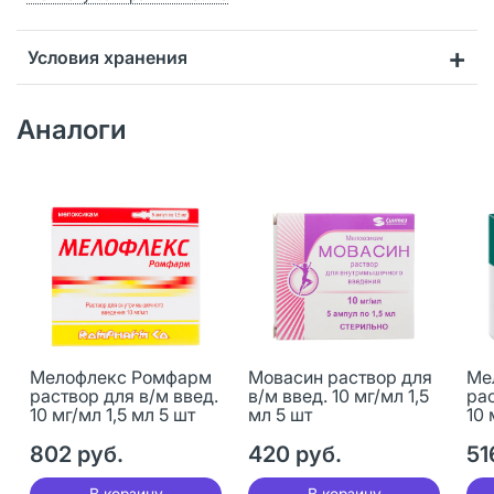
Условия хранения
Аналоги
Мелофлекс Ромфарм
Мовасин раствор для
Ме
раствор для в/м введ.
в/м введ. 10 мг/мл 1,5
рас
10 мг/мл 1,5 мл 5 шт
мл 5 шт
10 
802 руб.
420 руб.
51
В корзину
В корзину