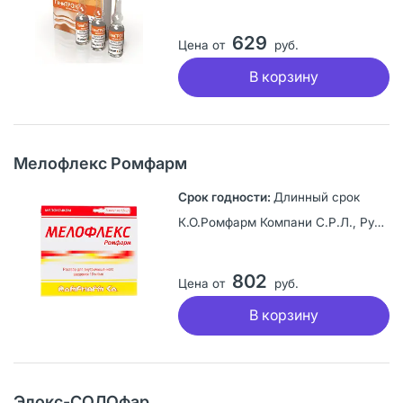
629
Цена от
руб.
В корзину
Мелофлекс Ромфарм
Длинный срок
К.О.Ромфарм Компани С.Р.Л., Румыния
802
Цена от
руб.
В корзину
Элокс-СОЛОфар