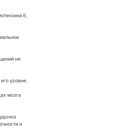
тензина II,
риальное
щений не
его уровне.
дах мозга
лудочка
очности и