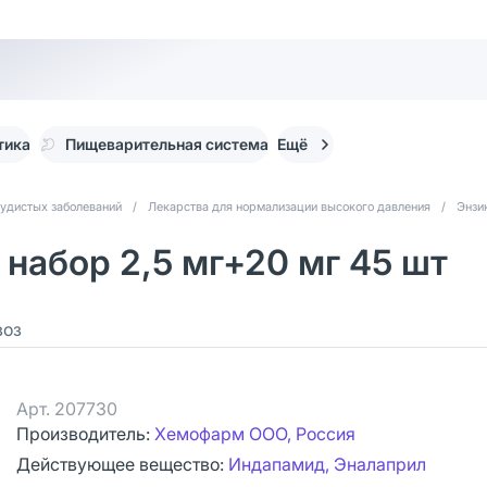
тика
Пищеварительная система
Ещё
судистых заболеваний
/
Лекарства для нормализации высокого давления
/
Энзи
 набор 2,5 мг+20 мг 45 шт
воз
Арт.
207730
Производитель:
Хемофарм ООО, Россия
Действующее вещество:
Индапамид, Эналаприл