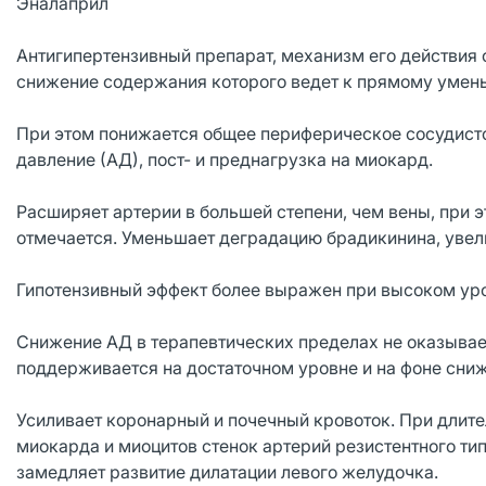
Эналаприл
Антигипертензивный препарат, механизм его действия с
снижение содержания которого ведет к прямому умен
При этом понижается общее периферическое сосудисто
давление (АД), пост- и преднагрузка на миокард.
Расширяет артерии в большей степени, чем вены, при
отмечается. Уменьшает деградацию брадикинина, увели
Гипотензивный эффект более выражен при высоком уро
Снижение АД в терапевтических пределах не оказывает
поддерживается на достаточном уровне и на фоне сни
Усиливает коронарный и почечный кровоток. При длит
миокарда и миоцитов стенок артерий резистентного ти
замедляет развитие дилатации левого желудочка.