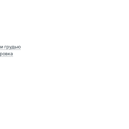
ии грудью
ровка