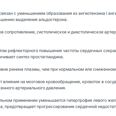
вязан с уменьшением образования из ангиотензина I ангио
ьшению выделения альдостерона.
е сопротивление, систолическое и диастолическое арте
 этом рефлекторного повышения частоты сердечных сокра
чивает синтез простагландина.
вне ренина плазмы, чем при нормальном или сниженном 
 влияния на мозговое кровообращение, кровоток в сосу
женного артериального давления.
ельном применении уменьшается гипертрофия левого же
па, предотвращает прогрессирование сердечной недостат