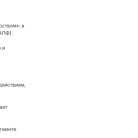
рством»: в
АПФ).
 и
действием,
ает
егменте