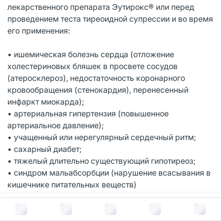
лекарственного препарата Эутирокс® или перед
проведением теста тиреоидной супрессии и во время
его применения:
• ишемическая болезнь сердца (отложение
холестериновых бляшек в просвете сосудов
(атеросклероз), недостаточность коронарного
кровообращения (стенокардия), перенесенный
инфаркт миокарда);
• артериальная гипертензия (повышенное
артериальное давление);
• учащенный или нерегулярный сердечный ритм;
• сахарный диабет;
• тяжелый длительно существующий гипотиреоз;
• синдром мальабсорбции (нарушение всасывания в
кишечнике питательных веществ)
• нарушение функции гипофиза или надпочечников.
В корзину за
239
руб.
Вам потребуется регулярный контроль уровня