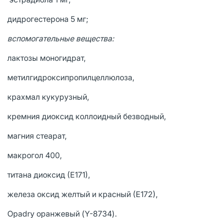
дидрогестерона 5 мг;
вспомогательные вещества:
лактозы моногидрат,
метилгидроксипропилцеллюлоза,
крахмал кукурузный,
кремния диоксид коллоидный безводный,
магния стеарат,
макрогол 400,
титана диоксид (Е171),
железа оксид желтый и красный (Е172),
Opadry оранжевый (Y-8734).