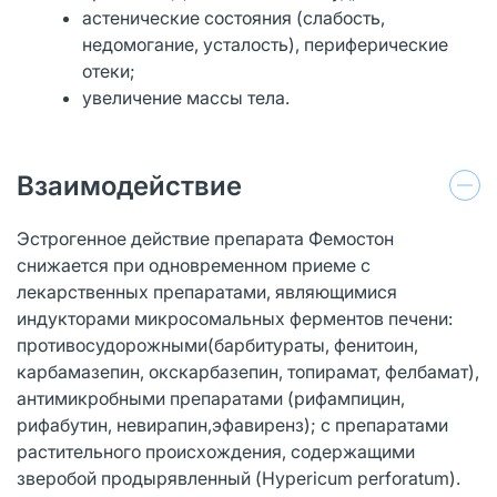
астенические состояния (слабость,
недомогание, усталость), периферические
отеки;
увеличение массы тела.
Взаимодействие
Эстрогенное действие препарата Фемостон
снижается при одновременном приеме с
лекарственных препаратами, являющимися
индукторами микросомальных ферментов печени:
противосудорожными(барбитураты, фенитоин,
карбамазепин, окскарбазепин, топирамат, фелбамат),
антимикробными препаратами (рифампицин,
рифабутин, невирапин,эфавиренз); с препаратами
растительного происхождения, содержащими
зверобой продырявленный (Hypericum perforatum).