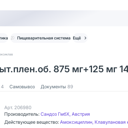
тика
Пищеварительная система
Ещё
оксиклав
т.плен.об. 875 мг+125 мг 1
4
Самовывоз
Документы
89
Арт.
206980
Производитель:
Сандоз ГмбХ, Австрия
Действующее вещество:
Амоксициллин, Клавулановая 