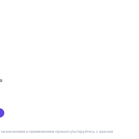
а
а
т
д назначением и применением проконсультируйтесь с врачом