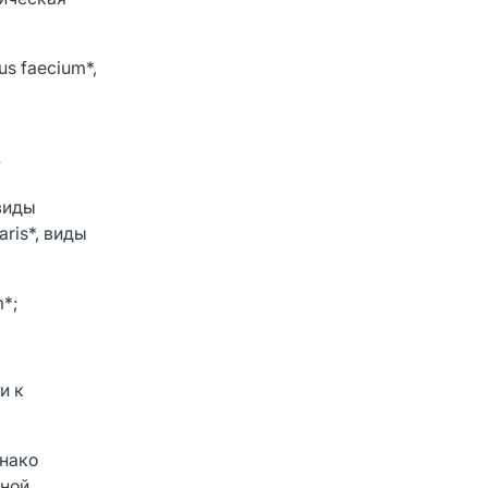
us faecium*,
;
 виды
aris*, виды
m*;
и к
днако
ьной