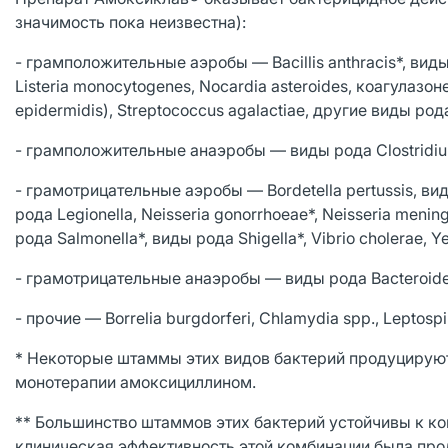
значимость пока неизвестна):
- грамположительные аэробы — Bacillis anthracis*, виды
Listeria monocytogenes, Nocardia asteroides, коагулаз
epidermidis), Streptococcus agalactiae, другие виды рода
- грамположительные анаэробы — виды рода Clostridiu
- грамотрицательные аэробы — Bordetella pertussis, виды 
рода Legionella, Neisseria gonorrhoeae*, Neisseria meningit
рода Salmonella*, виды рода Shigella*, Vibrio cholerae, Yer
- грамотрицательные анаэробы — виды рода Bacteroides*
- прочие — Borrelia burgdorferi, Chlamydia spp., Leptosp
* Некоторые штаммы этих видов бактерий продуцируют 
монотерапии амоксициллином.
** Большинство штаммов этих бактерий устойчивы к ко
клиническая эффективность этой комбинации была пр