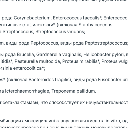
 рода Corynebacterium, Enterococcus faecalis*, Enterococc
онегативные стафилококки* (включая Staphylococcus
 Streptococcus, Streptococcus viridans;
m, виды рода Peptococcus, виды рода Peptostreptococcus
рода Brucella, Gardnerella vaginalis, Helicobacter pylori,
idis*, Pasteurella multocida, Proteus mirabilis*, Proteus vulg
sinia enterocolitica*;
 (включая Bacteroides fragilis), виды рода Fusobacteriu
ira icterohaemorrhagiae, Treponema pallidum.
бета-лактамазы, что способствует их нечувствительност
мбинации амоксициллин/клавулановая кислота in vitro, о
одемонстрирована при лечении инфекций мочевыделител