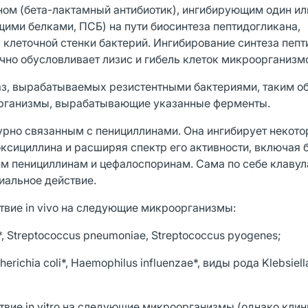
ом (бета-лактамный антибиотик), ингибирующим один ил
ми белками, ПСБ) на пути биосинтеза пептидогликана,
леточной стенки бактерий. Ингибирование синтеза пепт
ычно обусловливает лизис и гибель клеток микроорганизм
аз, вырабатываемых резистентными бактериями, таким о
организмы, вырабатывающие указанные ферменты.
урно связанным с пенициллинами. Она ингибирует некото
сициллина и расширяя спектр его активности, включая б
им пенициллинам и цефалоспоринам. Сама по себе клаву
иальное действие.
вие in vivo на следующие микроорганизмы:
 Streptococcus pneumoniae, Streptococcus pyogenes;
ichia coli*, Haemophilus influenzae*, виды рода Klebsiella
вие in vitro на следующие микроорганизмы (однако кли