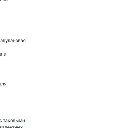
лавулановая
а и
для
я
с таковыми
ивалентных