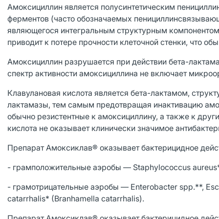
Амоксициллин является полусинтетическим пенициллин
ферментов (часто обозначаемых пенициллинсвязывающи
являющегося интегральным структурным компонентом к
приводит к потере прочности клеточной стенки, что об
Амоксициллин разрушается при действии бета-лактам
спектр активности амоксициллина не включает микро
Клавулановая кислота является бета-лактамом, структ
лактамазы, тем самым предотвращая инактивацию амок
обычно резистентные к амоксициллину, а также к друг
кислота не оказывает клинически значимое антибактер
Препарат Амоксиклав® оказывает бактерицидное дейст
- грамположительные аэробы — Staphylococcus aureus*,
- грамотрицательные аэробы — Enterobacter spp.**, Escher
catarrhalis* (Branhamella catarrhalis).
Препарат Амоксиклав® оказывает бактерицидное дейст