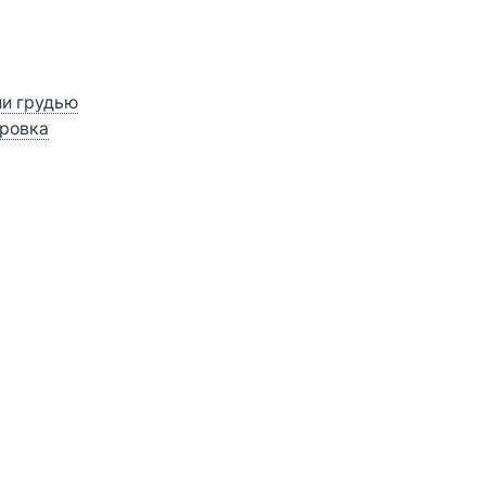
ии грудью
ровка