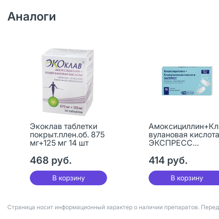
Аналоги
Экоклав таблетки
Амоксициллин+Кл
покрыт.плен.об. 875
вулановая кислот
мг+125 мг 14 шт
ЭКСПРЕСС
таблетки
468 руб.
диспергируемые
414 руб.
875 мг+125 мг 14 ш
В корзину
В корзину
Страница носит информационный характер о наличии препаратов. Пере