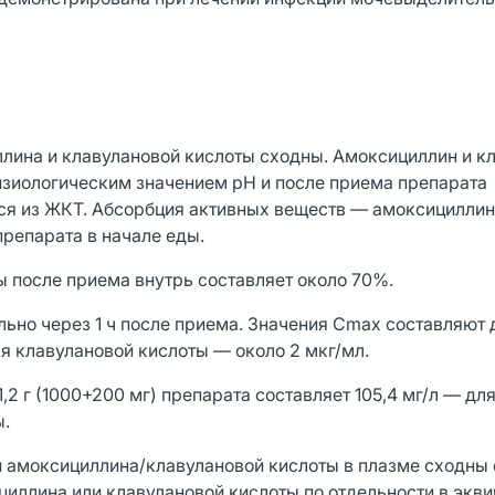
ина и клавулановой кислоты сходны. Амоксициллин и к
изиологическим значением pH и после приема препарата
ся из ЖКТ. Абсорбция активных веществ — амоксициллин
репарата в начале еды.
 после приема внутрь составляет около 70%.
ьно через 1 ч после приема. Значения Cmax составляют 
ля клавулановой кислоты — около 2 мкг/мл.
2 г (1000+200 мг) препарата составляет 105,4 мг/л — дл
ы.
 амоксициллина/клавулановой кислоты в плазме сходны 
иллина или клавулановой кислоты по отдельности в экв