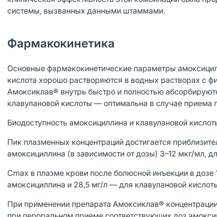
системы, вызванных данными штаммами.
Фармакокинетика
Основные фармакокинетические параметры амоксицилл
кислота хорошо растворяются в водных растворах с ф
Амоксиклав® внутрь быстро и полностью абсорбируют
клавулановой кислоты — оптимальна в случае приема п
Биодоступность амоксициллина и клавулановой кислоты
Пик плазменных концентраций достигается приблизител
амоксициллина (в зависимости от дозы) 3–12 мкг/мл, д
Cmax в плазме крови после болюсной инъекции в дозе 1,
амоксициллина и 28,5 мг/л — для клавулановой кислот
При применении препарата Амоксиклав® концентрации
при пероральном приеме соответствующих доз амоксиц