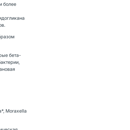
и более
идогликана
ов.
бразом
рые бета-
актерии,
лановая
*, Moraxella
ническая