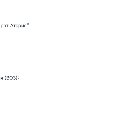
®
арат Аторис
я (ВОЗ):