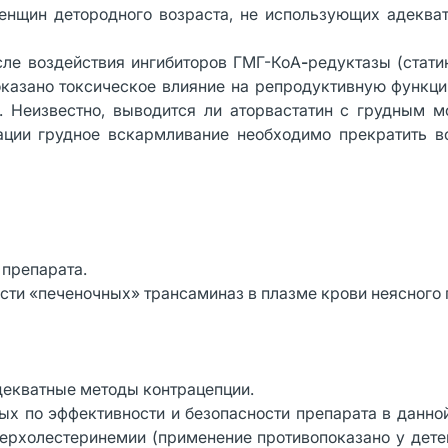
енщин детородного возраста, не использующих адеква
ле воздействия ингибиторов ГМГ-КоА
-
редуктазы (стати
оказано токсическое влияние на репродуктивную функц
. Неизвестно, выводится ли аторвастатин с грудным м
ации грудное вскармливание необходимо прекратить в
препарата.
и «печеночных» трансаминаз в плазме крови неясного 
екватные методы контрацепции.
х по эффективности и безопасности препарата в данно
перхолестеринемии (применение противопоказано у дете