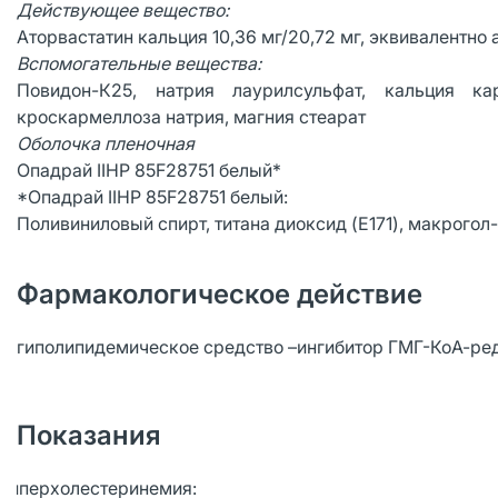
Действующее вещество:
Аторвастатин кальция 10,36 мг/20,72 мг, эквивалентно 
Вспомогательные вещества:
Повидон-К25, натрия лаурилсульфат, кальция кар
кроскармеллоза натрия, магния стеарат
Оболочка пленочная
Опадрай IIHP 85F28751 белый*
*Опадрай IIHP 85F28751 белый:
Поливиниловый спирт, титана диоксид (E171), макрогол
Фармакологическое действие
гиполипидемическое средство –ингибитор ГМГ-КоА-ре
Показания
Гиперхолестеринемия: