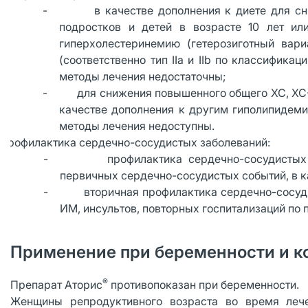
- в качестве дополнения к диете для сниже
подростков и детей в возрасте 10 лет ил
гиперхолестеринемию (гетерозиготный вар
(соответственно тип IIa и IIb по классифика
методы лечения недостаточны;
- для снижения повышенного общего ХС, ХС-Л
качестве дополнения к другим гиполипидем
методы лечения недоступны.
 Профилактика сердечно-сосудистых заболеваний:
- профилактика сердечно-сосудистых соб
первичных сердечно-сосудистых событий, в к
- вторичная профилактика сердечно
-
сосуд
ИМ, инсультов, повторных госпитализаций по 
Применение при беременности и к
®
Препарат Аторис
противопоказан при беременности.
Женщины репродуктивного возраста во время лече