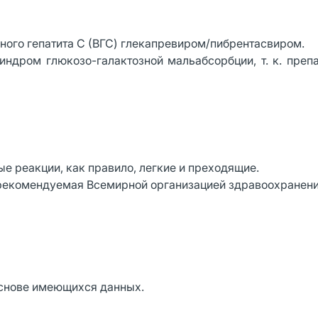
ого гепатита С (ВГС) глекапревиром/пибрентасвиром.
индром глюкозо-галактозной мальабсорбции, т. к. преп
е реакции, как правило, легкие и преходящие.
 рекомендуемая Всемирной организацией здравоохранени
нове имеющихся данных.