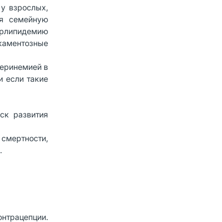
у взрослых,
ая семейную
ерлипидемию
икаментозные
еринемией в
и если такие
к развития
 смертности,
.
нтрацепции.