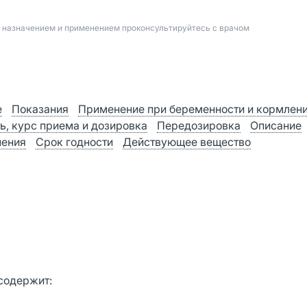
д назначением и применением проконсультируйтесь с врачом
е
Показания
Применение при беременности и кормлен
ь, курс приема и дозировка
Передозировка
Описание
нения
Срок годности
Действующее вещество
 содержит: