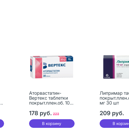
Аторвастатин-
Липримар та
Вертекс таблетки
покрыт.плен.о
покрыт.плен.об. 10
мг 30 шт
мг 30 шт
178 руб.
209 руб.
223
В корзину
В корзи