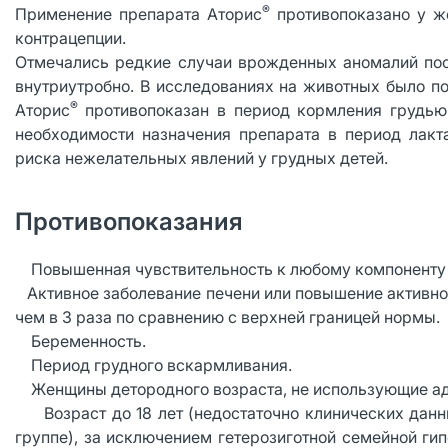
®
Применение препарата Аторис
противопоказано у ж
контрацепции.
Отмечались редкие случаи врожденных аномалий пос
внутриутробно. В исследованиях на животных было п
®
Аторис
противопоказан в период кормления грудью
необходимости назначения препарата в период лакт
риска нежелательных явлений у грудных детей.
Противопоказания
· Повышенная чувствительность к любому компоненту 
ктивное заболевание печени или повышение активност
чем в 3 раза по сравнению с верхней границей нормы.
· Беременность.
· Период грудного вскармливания.
 Женщины детородного возраста, не использующие ад
 Возраст до 18 лет (недостаточно клинических данны
группе), за исключением гетерозиготной семейной ги