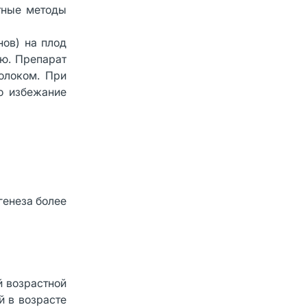
тные методы
нов) на плод
ию. Препарат
олоком. При
о избежание
генеза более
й возрастной
й в возрасте