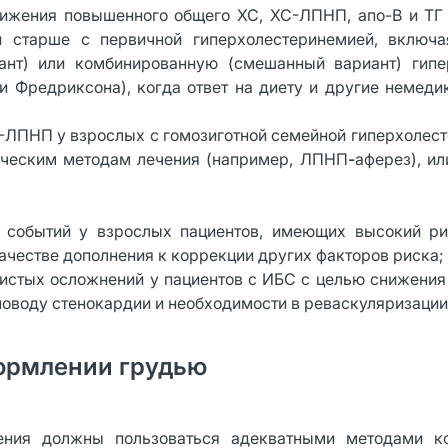
ния повышенного общего ХС, ХС-ЛПНП, апо-В и ТГ 
и старше с первичной гиперхолестеринемией, включ
иант) или комбинированную (смешанный вариант) гип
ции Фредриксона), когда ответ на диету и другие немед
ПНП у взрослых с гомозиготной семейной гиперхолест
ическим методам лечения (например, ЛПНП
-
аферез), ил
ытий у взрослых пациентов, имеющих высокий рис
ачестве дополнения к коррекции других факторов риска;
истых осложнений у пациентов с ИБС с целью снижения
поводу стенокардии и необходимости в реваскуляризации
ормлении грудью
ния должны пользоваться адекватными методами ко