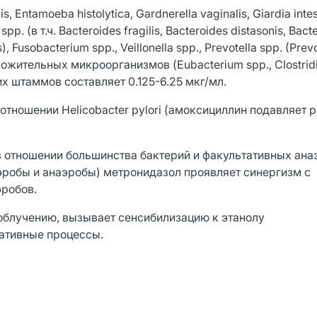
ntamoeba histolytica, Gardnerella vaginalis, Giardia intest
. (в т.ч. Bacteroides fragilis, Bacteroides distasonis, Bact
, Fusobacterium spp., Veillonella spp., Prevotella spp. (Prevot
оложительных микроорганизмов (Eubacterium spp., Clostrid
их штаммов составляет 0.125-6.25 мкг/мл.
отношении Helicobacter pylori (амоксициллин подавляет 
в отношении большинства бактерий и факультативных ана
эробы и анаэробы) метронидазол проявляет синергизм с
эробов.
облучению, вызывает сенсибилизацию к этанолу
ативные процессы.