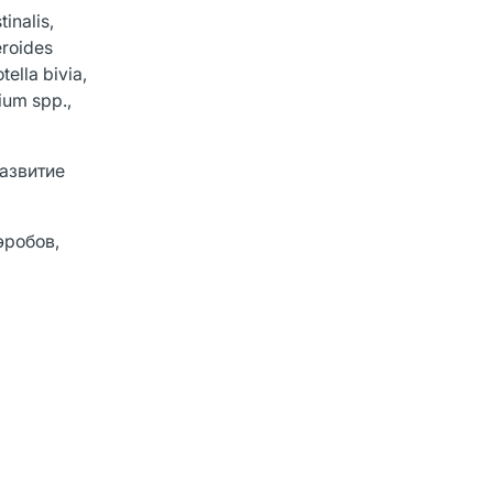
inalis,
eroides
ella bivia,
ium spp.,
развитие
эробов,