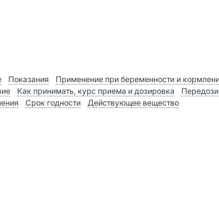
е
Показания
Применение при беременности и кормлен
вие
Как принимать, курс приема и дозировка
Передози
нения
Срок годности
Действующее вещество