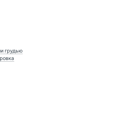
ии грудью
ровка