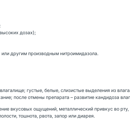
;
высоких дозах);
у или другим производным нитроимидазола.
влагалище; густые, белые, слизистые выделения из влаг
ание; после отмены препарата – развитие кандидоза вла
ние вкусовых ощущений, металлический привкус во рту, 
олости, тошнота, рвота, запор или диарея.