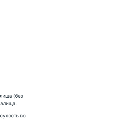
алища (без
галища.
сухость во