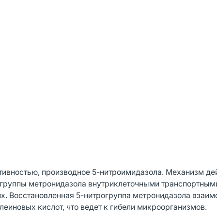
тивностью, производное 5-нитроимидазола. Механизм де
огруппы метронидазола внутриклеточными транспортным
. Восстановленная 5-нитрогруппа метронидазола взаим
леиновых кислот, что ведет к гибели микроорганизмов.