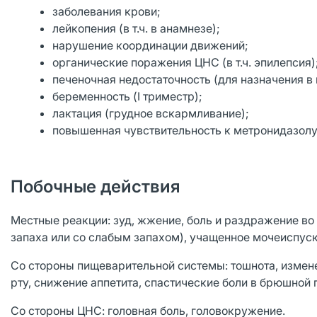
заболевания крови;
лейкопения (в т.ч. в анамнезе);
нарушение координации движений;
органические поражения ЦНС (в т.ч. эпилепсия)
печеночная недостаточность (для назначения в 
беременность (I триместр);
лактация (грудное вскармливание);
повышенная чувствительность к метронидазол
Побочные действия
Местные реакции: зуд, жжение, боль и раздражение во 
запаха или со слабым запахом), учащенное мочеиспуск
Со стороны пищеварительной системы: тошнота, измене
рту, снижение аппетита, спастические боли в брюшной п
Со стороны ЦНС: головная боль, головокружение.