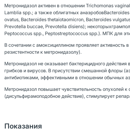
Метронидазол активен в отношении Trichomonas vaginalis, E
Lamblia spp.; а также облигатных анаэробовBacteroides spp
ovatus, Bacteroides thetaiotaomicron, Bacteroides vulgatus)
Prevotella buccae, Prevotella disiens); некоторыхграмп
Peptococcus spp., Peptostreptococcus spp.). МПК для эт
В сочетании с амоксициллином проявляет активность в 
резистентности к метронидазолу).
Метронидазол не оказывает бактерицидного действия 
грибков и вирусов. В присутствии смешанной флоры (а
антибиотиками, эффективными в отношении обычных а
Метронидазол повышает чувствительность опухолей к 
(дисульфирамоподобное действие), стимулирует репар
Показания