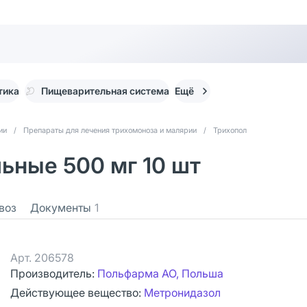
тика
Пищеварительная система
Ещё
ии
/
Препараты для лечения трихомоноза и малярии
/
Трихопол
ьные 500 мг 10 шт
воз
Документы
1
Арт.
206578
Производитель:
Польфарма АО, Польша
Действующее вещество:
Метронидазол