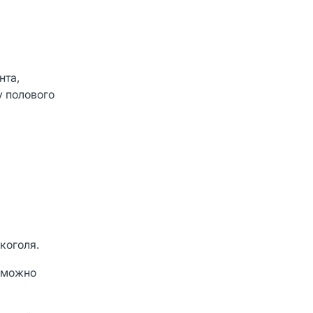
нта,
у полового
коголя.
озможно