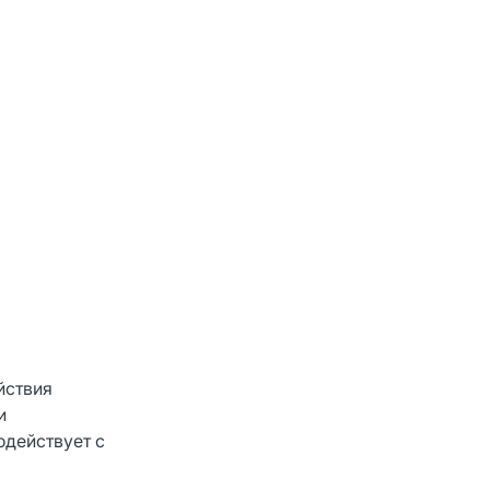
йствия
и
одействует с