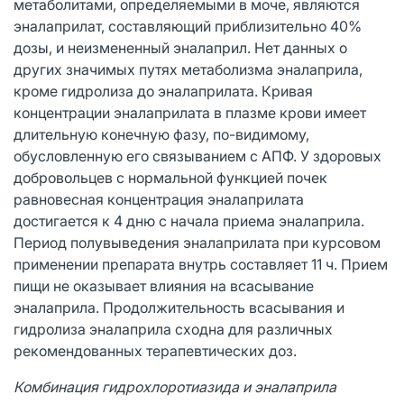
метаболитами, определяемыми в моче, являются
эналаприлат, составляющий приблизительно 40%
дозы, и неизмененный эналаприл. Нет данных о
других значимых путях метаболизма эналаприла,
кроме гидролиза до эналаприлата. Кривая
концентрации эналаприлата в плазме крови имеет
длительную конечную фазу, по-видимому,
обусловленную его связыванием с АПФ. У здоровых
добровольцев с нормальной функцией почек
равновесная концентрация эналаприлата
достигается к 4 дню с начала приема эналаприла.
Период полувыведения эналаприлата при курсовом
применении препарата внутрь составляет 11 ч. Прием
пищи не оказывает влияния на всасывание
эналаприла. Продолжительность всасывания и
гидролиза эналаприла сходна для различных
рекомендованных терапевтических доз.
Комбинация гидрохлоротиазида и эналаприла