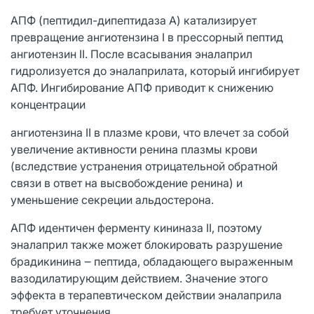
АПФ (пептидил-дипептидаза А) катализирует
превращение ангиотензина I в прессорный пептид
ангиотензин II. После всасывания эналаприл
гидролизуется до эналаприлата, который ингибирует
АПФ. Ингибирование АПФ приводит к снижению
концентрации
ангиотензина II в плазме крови, что влечет за собой
увеличение активности ренина плазмы крови
(вследствие устранения отрицательной обратной
связи в ответ на высвобождение ренина) и
уменьшение секреции альдостерона.
АПФ идентичен ферменту кининаза II, поэтому
эналаприл также может блокировать разрушение
брадикинина ‒ пептида, обладающего выраженным
вазодилатирующим действием. Значение этого
эффекта в терапевтическом действии эналаприла
требует уточнения.