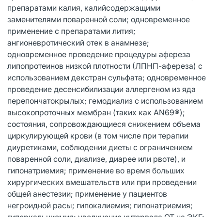
препаратами калия, калийсодержащими
заменителями поваренной соли; одновременное
применение с препаратами лития;
ангионевротический отек в анамнезе;
одновременное проведение процедуры афереза
липопротеинов низкой плотности (ЛПНП-афереза) с
использованием декстран сульфата; одновременное
проведение десенсибилизации аллергеном из яда
перепончатокрылых; гемодиализ с использованием
высокопроточных мембран (таких как AN69®);
состояния, сопровождающиеся снижением объема
циркулирующей крови (в том числе при терапии
диуретиками, соблюдении диеты с ограничением
поваренной соли, диализе, диарее или рвоте), и
гипонатриемия; применение во время больших
хирургических вмешательств или при проведении
общей анестезии; применение у пациентов
негроидной расы; гипокалиемия; гипонатриемия;
гиперкальциемия; увеличение интервала QT на ЭКГ;