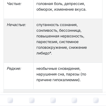
Частые:
головная боль, депрессия,
обморок, изменение вкуса.
Нечастые:
спутанность сознания,
сонливость, бессонница,
повышенная нервозность,
парестезия, системное
головокружение, снижение
либидо*.
Редкие:
необычные сновидения,
нарушения сна, парезы (по
причине гипокалиемии).
Нарушения со стороны органа зрения
В корзину за
132
руб.