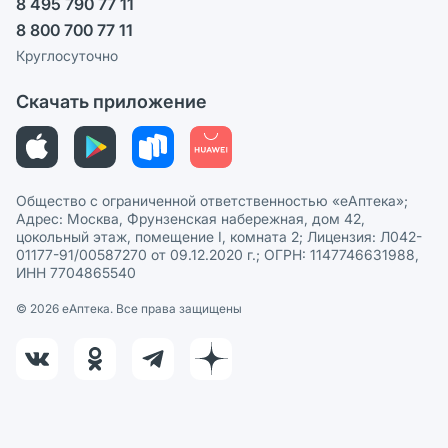
8 495 790 77 11
Пользовательское соглашение
Сотрудничество для аптек
8 800 700 77 11
Политика рекомендаций
СМИ о нас
Круглосуточно
Этика и соответствие
Скачать приложение
Политика в отношении обработки персональных данных
Общество с ограниченной ответственностью «еАптека»;
Адрес: Москва, Фрунзенская набережная, дом 42,
цокольный этаж, помещение I, комната 2; Лицензия: Л042-
01177-91/00587270 от 09.12.2020 г.; ОГРН: 1147746631988,
ИНН 7704865540
© 2026 eАптека. Все права защищены