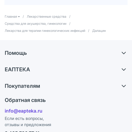
Главная
/
Лекарственные средства
/
Средства для акушерства, гинекологии
/
Лекарства для терапии гинекологических инфекций
/
Далацин
Помощь
Самовывоз из аптек
ЕАПТЕКА
Обмен и возврат
О компании
Что с моим заказом?
Покупателям
Карьера
Ответы на вопросы
Оплата
Поставщики
Обратная связь
Блог
Отзывы
Лицензия
info@eapteka.ru
Программа СберСпасибо
Реклама на сайте
Если есть вопросы,
отзывы и предложения
Политика конфиденциальности
Ваши товары на ЕАПТЕКЕ