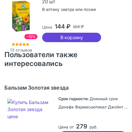
20 шт
В аптеку завтра или позже
144 ₽
164 ₽
Цена
−12%
В корзину
13
отзывов
Пользователи также
интересовались
Бальзам Золотая звезда
Длинный срок
Данафа Фармасьютикал Джойнт Сток Компани, Вьетнам
279
Цена от
руб.