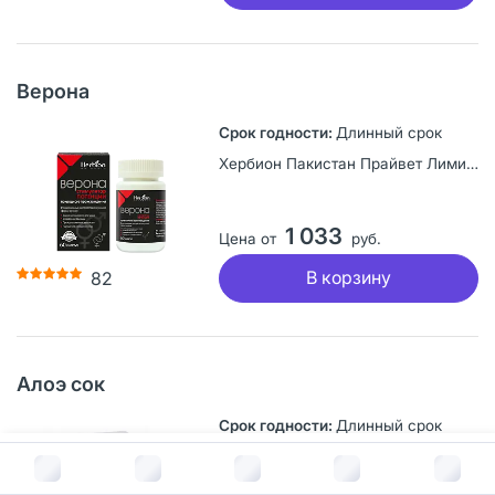
Верона
Длинный срок
Хербион Пакистан Прайвет Лимитед, Пакистан
1 033
Цена от
руб.
В корзину
82
Алоэ сок
Длинный срок
Вифитех ЗАО, Россия
В корзину за
129
руб.