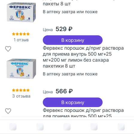
пакеты 8 шт
В аптеку завтра или позже
529 ₽
Цена
1
отзыв
В корзину
Фервекс порошок д/приг раствора
для приема внутрь 500 мг+25
мг+200 мг лимон без сахара
пакетики 8 шт
В аптеку завтра или позже
566 ₽
Цена
3
отзыва
В корзину
Фервекс порошок д/приг раствора
для приема внутрь 500 мг+25
мг+200 мг лимон без сахара
В корзину за
310
руб.
пакетики 12 шт