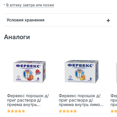
В аптеку завтра или позже
Условия хранения
Аналоги
Фервекс порошок д/
Фервекс порошок д/
Фе
приг раствора д/
приг раствора д/
при
приема внутрь
приема внутрь лимон
пр
малина с сахаром 8
с сахаром пакеты 8
с с
шт
шт