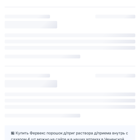
🏪 Купить Фервекс порошок д/приг раствора д/приема внутрь с
сахаром 4 шт можно на сайте и в наших аптеках в Чеченской