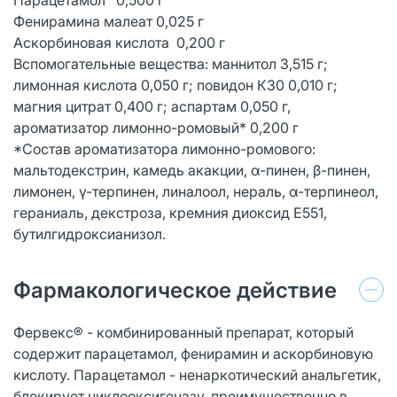
Фенирамина малеат 0,025 г
Аскорбиновая кислота 0,200 г
Вспомогательные вещества: маннитол 3,515 г;
лимонная кислота 0,050 г; повидон К30 0,010 г;
магния цитрат 0,400 г; аспартам 0,050 г,
ароматизатор лимонно-ромовый* 0,200 г
*Состав ароматизатора лимонно-ромового:
мальтодекстрин, камедь акакции, α-пинен, β-пинен,
лимонен, γ-терпинен, линалоол, нераль, α-терпинеол,
гераниаль, декстроза, кремния диоксид Е551,
бутилгидроксианизол.
Фармакологическое действие
Фервекс® - комбинированный препарат, который
содержит парацетамол, фенирамин и аскорбиновую
кислоту. Парацетамол - ненаркотический анальгетик,
блокирует циклооксигеназу, преимущественно в