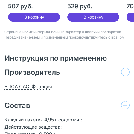
507 руб.
529 руб.
70
В корзину
В корзину
Страница носит информационный характер о наличии препаратов.
Перед назначением и применением проконсультируйтесь с врачом
Инструкция по применению
Производитель
УПСА САС, Франция
Состав
Каждый пакетик 4,95 г содержит:
Действующие вещества:
Парацетамол 0,500 г