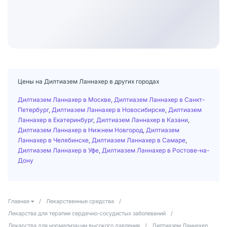
Цены на Дилтиазем Ланнахер в других городах
Дилтиазем Ланнахер в Москве
,
Дилтиазем Ланнахер в Санкт-
Петербург
,
Дилтиазем Ланнахер в Новосибирске
,
Дилтиазем
Ланнахер в Екатеринбург
,
Дилтиазем Ланнахер в Казани
,
Дилтиазем Ланнахер в Нижнем Новгород
,
Дилтиазем
Ланнахер в Челябинске
,
Дилтиазем Ланнахер в Самаре
,
Дилтиазем Ланнахер в Уфе
,
Дилтиазем Ланнахер в Ростове-на-
Дону
Главная
/
Лекарственные средства
/
Лекарства для терапии сердечно-сосудистых заболеваний
/
Лекарства для нормализации высокого давления
/
Дилтиазем Ланнахер