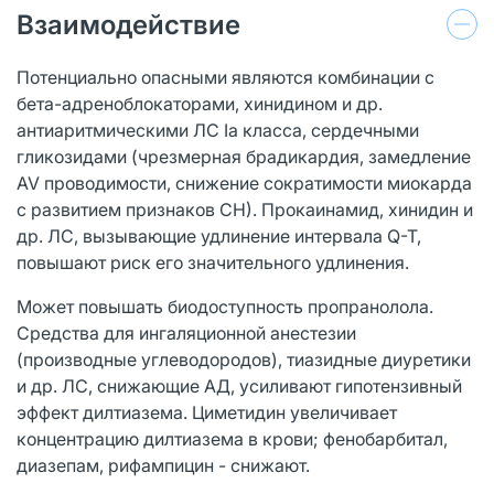
Взаимодействие
Потенциально опасными являются комбинации с
бета-адреноблокаторами, хинидином и др.
антиаритмическими ЛС Ia класса, сердечными
гликозидами (чрезмерная брадикардия, замедление
AV проводимости, снижение сократимости миокарда
с развитием признаков СН). Прокаинамид, хинидин и
др. ЛС, вызывающие удлинение интервала Q-T,
повышают риск его значительного удлинения.
Может повышать биодоступность пропранолола.
Средства для ингаляционной анестезии
(производные углеводородов), тиазидные диуретики
и др. ЛС, снижающие АД, усиливают гипотензивный
эффект дилтиазема. Циметидин увеличивает
концентрацию дилтиазема в крови; фенобарбитал,
диазепам, рифампицин - снижают.