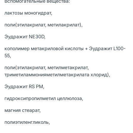
Вспомогательные вещества:
лактозы моногидрат,
поли(этилакрилат, метилакрилат),
Эудражит NE30D,
кополимер метакриловой кислоты + Эудражит L100-
55,
поли(этилакрилат, метилметакрилат,
триметиламмонияметилметакрилата хлорид),
Эудражит RS PM,
гидроксипропилметил целлюлоза,
магния стеарат,
полиэтиленгликоль,