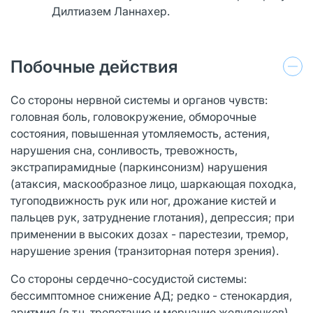
Дилтиазем Ланнахер.
Побочные действия
Со стороны нервной системы и органов чувств:
головная боль, головокружение, обморочные
состояния, повышенная утомляемость, астения,
нарушения сна, сонливость, тревожность,
экстрапирамидные (паркинсонизм) нарушения
(атаксия, маскообразное лицо, шаркающая походка,
тугоподвижность рук или ног, дрожание кистей и
пальцев рук, затруднение глотания), депрессия; при
применении в высоких дозах - парестезии, тремор,
нарушение зрения (транзиторная потеря зрения).
Со стороны сердечно-сосудистой системы:
бессимптомное снижение АД; редко - стенокардия,
аритмия (в т.ч. трепетание и мерцание желудочков),