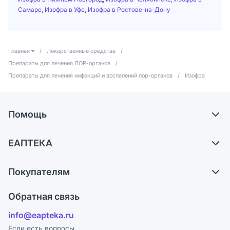
Самаре
,
Изофра в Уфе
,
Изофра в Ростове-на-Дону
Главная
/
Лекарственные средства
/
Препараты для лечения ЛОР-органов
/
Препараты для лечения инфекций и воспалений лор-органов
/
Изофра
Помощь
Самовывоз из аптек
ЕАПТЕКА
Обмен и возврат
О компании
Что с моим заказом?
Покупателям
Карьера
Ответы на вопросы
Оплата
Поставщики
Обратная связь
Блог
Отзывы
Лицензия
info@eapteka.ru
Программа СберСпасибо
Реклама на сайте
Если есть вопросы,