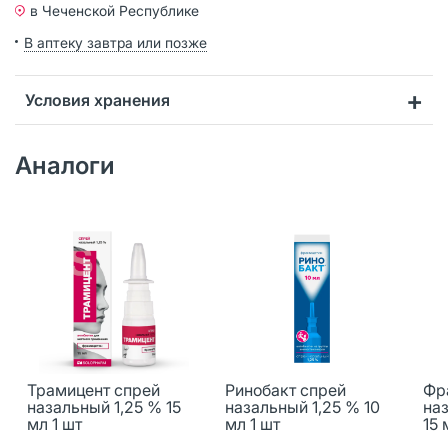
в Чеченской Республике
В аптеку завтра или позже
Условия хранения
Аналоги
Трамицент спрей
Ринобакт спрей
Фр
назальный 1,25 % 15
назальный 1,25 % 10
наз
мл 1 шт
мл 1 шт
15 