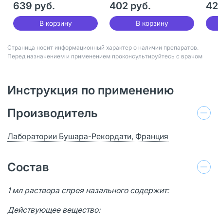
639 руб.
402 руб.
42
В корзину
В корзину
Страница носит информационный характер о наличии препаратов.
Перед назначением и применением проконсультируйтесь с врачом
Инструкция по применению
Производитель
Лаборатории Бушара-Рекордати, Франция
Состав
1 мл раствора спрея назального содержит:
Действующее вещество: