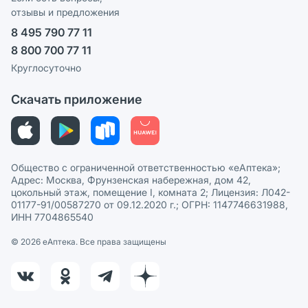
отзывы и предложения
Политика конфиденциальности
Ваши товары на ЕАПТЕКЕ
8 495 790 77 11
Пользовательское соглашение
Сотрудничество для аптек
8 800 700 77 11
Политика рекомендаций
СМИ о нас
Круглосуточно
Этика и соответствие
Скачать приложение
Политика в отношении обработки персональных данных
Общество с ограниченной ответственностью «еАптека»;
Адрес: Москва, Фрунзенская набережная, дом 42,
цокольный этаж, помещение I, комната 2; Лицензия: Л042-
01177-91/00587270 от 09.12.2020 г.; ОГРН: 1147746631988,
ИНН 7704865540
© 2026 eАптека. Все права защищены