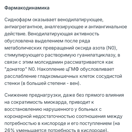
Фармакодинамика
Сиднофарм оказывает венодилатирующее,
антиагрегантное, аналгезирующее и антиангинальное
действие. Венодилатирующая активность
обусловлена выделением после ряда
метаболических превращений оксида азота (N0),
стимулирующего растворимую гуанилатциклазу, в
связи с этим молсидамин рассматривается как
"донатор" N0. Накопление цГМФ обусловливает
расслабление гладкомышечных клеток сосудистой
стенки (в большей степени - вен).
Снижение преднагрузки, даже без прямого влияния
на сократимость миокарда, приводит к
восстановлению нарушенного у больных с
коронарной недостаточностью соотношения между
потребностью в кислороде и его поступлением (на
26% уменьшается потребность в кислороде).