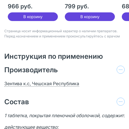
50 шт
30
966 руб.
799 руб.
68
В корзину
В корзину
Страница носит информационный характер о наличии препаратов.
Перед назначением и применением проконсультируйтесь с врачом
Инструкция по применению
Производитель
Зентива к.с, Чешская Республика
Состав
1 таблетка, покрытая пленочной оболочкой, содержит:
действующее вещество: