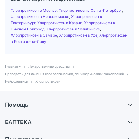
Хлорпротиксен в Москве
,
Хлорпротиксен в Санкт-Петербург
,
Хлорпротиксен в Новосибирске
,
Хлорпротиксен в
Екатеринбург
,
Хлорпротиксен в Казани
,
Хлорпротиксен в
Нижнем Новгород
,
Хлорпротиксен в Челябинске
,
Хлорпротиксен в Самаре
,
Хлорпротиксен в Уфе
,
Хлорпротиксен
в Ростове-на-Дону
Главная
/
Лекарственные средства
/
Препараты для лечения неврологических, психиатрических заболеваний
/
Нейролептики
/
Хлорпротиксен
Помощь
Самовывоз из аптек
ЕАПТЕКА
Обмен и возврат
О компании
Что с моим заказом?