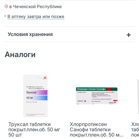
в Чеченской Республике
В аптеку завтра или позже
Условия хранения
Аналоги
Труксал таблетки
Хлорпротиксен
Хл
покрыт.плен.об. 50 мг
Санофи таблетки
та
50 шт
покрыт.плен.об. 50 мг
пок