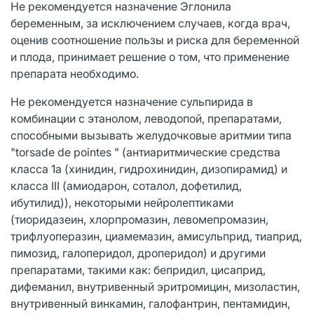
Не рекомендуется назначение Эглонила
беременным, за исключением случаев, когда врач,
оценив соотношение пользы и риска для беременной
и плода, принимает решение о том, что применение
препарата необходимо.
Не рекомендуется назначение сульпирида в
комбинации с этанолом, леводопой, препаратами,
способными вызывать желудочковые аритмии типа
"torsade de pointes " (антиаритмические средства
класса 1а (хинидин, гидрохинидин, дизопирамид) и
класса III (амиодарон, соталол, дофетилид,
ибутилид)), некоторыми нейролептиками
(тиоридазеин, хлорпромазин, левомепромазин,
трифлуоперазин, циамемазин, амисульприд, тиаприд,
пимозид, галоперидол, дроперидол) и другими
препаратами, такими как: бепридил, цисаприд,
дифеманил, внутривенный эритромицин, мизоластин,
внутривенный винкамин, галофантрин, пентамидин,