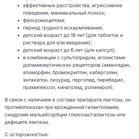
аффективные расстройства, агрессивное
поведение, маниакальный психоз;
феохромоцитома;
период грудного вскармливания;
детский возраст до 18 лет (для таблеток и
раствора для в/м введения);
детский возраст до 6 лет (для капсул);
в комбинации с сультопридом, агонистами
допаминергических рецепторов (амантадин,
апоморфин, бромокриптин, каберголин,
энтакапон, лизурид, перголид, пирибедил,
прамипексол, кинаголид, ропинирол);
В связи с наличием в составе препарата лактозы, он
противопоказан при врожденной галактоземии,
синдроме мальабсорбции глюкозы/галактозы или
дефиците лактазы.
С осторожностью: