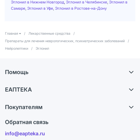
Эглонил в Нижнем Новгород
,
Эглонил в Челябинске
,
Эглонил в
Самаре
,
Эглонил в Уфе
,
Эглонил в Ростове-на-Дону
Главная
/
Лекарственные средства
/
Препараты для лечения неврологических, психиатрических заболеваний
/
Нейролептики
/
Эглонил
Помощь
Самовывоз из аптек
ЕАПТЕКА
Обмен и возврат
О компании
Что с моим заказом?
Покупателям
Карьера
Ответы на вопросы
Оплата
Поставщики
Обратная связь
Блог
Отзывы
Лицензия
info@eapteka.ru
Программа СберСпасибо