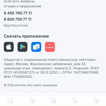
Реклама на сайте
Если есть вопросы,
отзывы и предложения
Политика конфиденциальности
Ваши товары на ЕАПТЕКЕ
8 495 790 77 11
Пользовательское соглашение
Сотрудничество для аптек
8 800 700 77 11
Политика рекомендаций
СМИ о нас
Круглосуточно
Этика и соответствие
Скачать приложение
Политика в отношении обработки персональных данных
Общество с ограниченной ответственностью «еАптека»;
Адрес: Москва, Фрунзенская набережная, дом 42,
цокольный этаж, помещение I, комната 2; Лицензия: Л042-
01177-91/00587270 от 09.12.2020 г.; ОГРН: 1147746631988,
ИНН 7704865540
© 2026 eАптека. Все права защищены
В корзину за
163
руб.